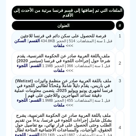
الملفات التي تم إضافتها إلى قسم فرنسا مرتبة من الأحدث إلى
الأقدم
#
العنوان
1
فرصة للحصول على سكن دائم في فرنسا للاجئين
القسم: السكن
قبل 1 سنة | المشاهدات: 514 | الحجم: 434.8KB
>>>
ملفات
ملف باللغة العربية صادر عن الحكومة الفرنسية، يقدم
شرحاً حول إجراءات اللجوء في فرنسا (سبتمبر 2020)
2
القسم: اللجوء
قبل 1 سنة | المشاهدات: 366 | الحجم: 1.1MB
>>>
ملفات
3
ملف باللغة العربية صادر عن منظمة واتيزات (Watizat)
في باريس، يقدّم دليلاً شاملاً ومُحدّثاً لطالبي اللجوء في
فرنسا لشهري يونيو ويوليو 2025، يتضمن معلومات عملية
دقيقة تساعد المهاجرين واللاجئين على فهم إ
القسم: اللجوء
قبل 1 سنة | المشاهدات: 455 | الحجم: 1.9MB
>>>
ملفات
ملف باللغة العربية صادر عن الحكومة الفرنسية، يشرح
بشكل شامل إجراءات اللجوء في فرنسا، بدءاً من تقديم
الطلب وحتى الحصول على قرار نهائي، مع تفاصيل حول
4
الحقوق، الواجبات، والمساعدات الاجتماعية المتاحة لطال
القسم: اللجوء
قبل 1 سنة | المشاهدات: 887 | الحجم: 870.1KB