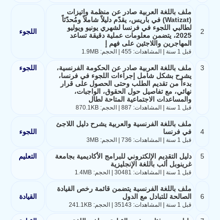
ملف باللغة العربية صادر عن منظمة واتيزات
(Watizat) في باريس، يقدّم دليلاً شاملاً ومُحدّثاً
لطالبي اللجوء في فرنسا لشهري يونيو ويوليو
2
اللجوء
2025، يتضمن معلومات عملية دقيقة تساعد
المهاجرين واللاجئين على فهم إ
قبل 1 سنة | المشاهدات: 455 | الحجم: 1.9MB
3
ملف باللغة العربية صادر عن الحكومة الفرنسية،
اللجوء
يشرح بشكل شامل إجراءات اللجوء في فرنسا،
بدءاً من تقديم الطلب وحتى الحصول على قرار
نهائي، مع تفاصيل حول الحقوق، الواجبات،
والمساعدات الاجتماعية المتاحة لطال
قبل 1 سنة | المشاهدات: 887 | الحجم: 870.1KB
ملف باللغة الفرنسية والعربية يشرح دليل اللاجئ
4
في فرنسا
اللجوء
قبل 1 سنة | المشاهدات: 736 | الحجم: 3MB
5
دليل التقديم الإلكتروني للبرامج الأكاديمية بجامعة
التعليم
غرينوبل ألب باللغة الإنجليزية
قبل 1 سنة | المشاهدات: 30481 | الحجم: 1.4MB
ملف باللغة الفرنسية يتضمن قائمة رخص القيادة
6
الصالحة للتبادل مع الدول
القيادة
قبل 1 سنة | المشاهدات: 35143 | الحجم: 241.1KB