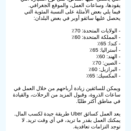
يقودها، وساعات العمل، والموقع الجغرافي.
فيما يلي بعض الأمثلة على النسبة المئوية التي
يحصل عليها سائقو أوبر في بعض البلدان:
- الولايات المتحدة: 70٪
- المملكة المتحدة: 60٪
- كندا: 65٪
- أستراليا: 65٪
- الهند: 60٪
- الصين: 70٪
- البرازيل: 60٪
- المكسيك: 65٪
ويمكن للسائقين زيادة أرباحهم من خلال العمل في
ساعات الذروة، وقبول المزيد من الرحلات، والقيادة
في مناطق أكثر طلبًا.
يعد العمل كسائق Uber طريقة جيدة لكسب المال.
يمكنك العمل بقدر ما تريد، في أي وقت تريد. لا
توجد التزامات تعاقدية.