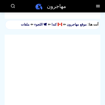
مهاجرون
أنت هنا:
موقع مهاجرون
⇦
كندا
⇦
🕊️ اللجوء
⇦
ملفات