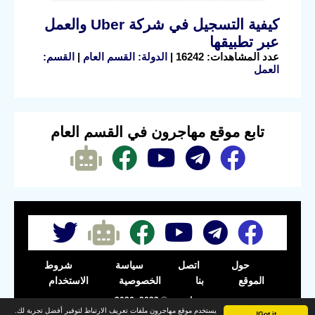
كيفية التسجيل في شركة Uber والعمل
عبر تطبيقها
عدد المشاهدات: 16242 |
الدولة: القسم العام
|
القسم:
العمل
تابع موقع مهاجرون في القسم العام
حول
اتصل
سياسة
شروط
الموقع
بنا
الخصوصية
الاستخدام
مهاجرون © 2023- 2026
يستخدم موقع مهاجرون ملفات تعريف الارتباط لتوفير أفضل تجربة لك.
Got it!