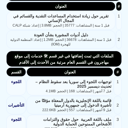
#
العنوان
1
تقرير حول زيادة استخدام المساعدات النقدية والقسائم في
المجال الإنساني
قبل 1 سنة | المشاهدات: 35777 | الحجم: 3.8MB | إعداد: شبكة CALP
​دليل أدوات المشورة بشأن العودة​
2
قبل 1 سنة | المشاهدات: 36678 | الحجم: 1.2MB | إعداد: المنظمة الدولية
للهجرة (IOM)
الملفات التي تمت إضافتها في غير قسم 🛠️ خدمات إلى موقع
مهاجرون في القسم العام مرتبة من الأحدث إلى الأقدم
#
العنوان
القسم
1
توجيهات اللجوء إلى سوريا بعد سقوط النظام –
اللجوء
تحديث ديسمبر 2025
قبل 7 أشهر | المشاهدات: 168 | الحجم: 4.1MB
قائمة باللغة الإنجليزية بالدول المعفاة مؤقتًا من
2
تأشيرة الدخول إلى جمهورية أرمينيا
التأشيرات
قبل 9 أشهر | المشاهدات: 557 | الحجم: 222.6KB
3
ملف باللغة العربية حول حقوق والتزامات
اللجوء
الأشخاص الممنوحين الحماية الدولية