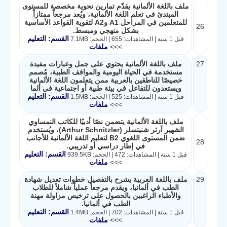
ملف باللغة الألمانية يقدّم تمارين نحوية مخصصة للمستوى
المبتدئ في تعلم اللغة الألمانية، ويُعد مرجعاً ممتازاً
للمتعلمين في المراحل A1 وA2 لتقوية القواعد الأساسية
26
بشكل منهجي ومبسط.
القسم: التعليم
قبل 1 سنة | المشاهدات: 655 | الحجم: 7.1MB
>>>
ملفات
27
ملف باللغة الألمانية يحتوي على جمل وعبارات مفيدة
مستخدمة في الحياة اليومية والمواقف الطبية، مُصمم
خصيصًا للناطقين بالعربية ممن يتعلمون اللغة الألمانية
ويستعدون للتفاعل في بيئة طبية أو اجتماعية في ألما
القسم: التعليم
قبل 1 سنة | المشاهدات: 525 | الحجم: 1.5MB
>>>
ملفات
ملف باللغة الألمانية يتضمن نصًا أدبيًا للكاتب النمساوي
الشهير آرثر شنيتسلر (Arthur Schnitzler)، ويُستخدم
ضمن المستوى اللغوي B2 لتعليم اللغة الألمانية للأجانب
28
في إطار دراسي أو تدريبي.
القسم: التعليم
قبل 1 سنة | المشاهدات: 472 | الحجم: 939.5KB
>>>
ملفات
29
ملف باللغة العربية يشرح بالتفصيل خطوات تعديل شهادة
الطب في ألمانيا، ويقدم مرجعاً عملياً شاملاً للطلاب
والأطباء الراغبين بالحصول على ترخيص مزاولة مهنة
الطب في ألمانيا.
القسم: التعليم
قبل 1 سنة | المشاهدات: 702 | الحجم: 1.4MB
>>>
ملفات