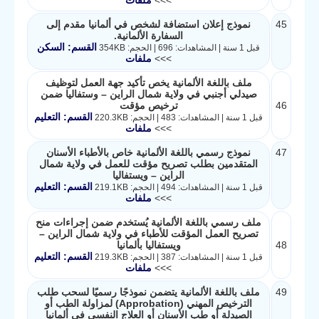
>>>
ملفات
45
نموذج إعلان استضافة لشخص في ألمانيا مقدم إلى
السفارة الألمانية.
القسم: السكن
قبل 1 سنة | المشاهدات: 696 | الحجم: 354KB
>>>
ملفات
ملف باللغة الألمانية يخص تأكيد جهة العمل لتوظيف
صيدلي أجنبي في ولاية شمال الراين – وستفاليا ضمن
46
ترخيص مؤقت
القسم: التعليم
قبل 1 سنة | المشاهدات: 483 | الحجم: 220.3KB
>>>
ملفات
47
نموذج رسمي باللغة الألمانية خاص بالأطباء الأسنان
المتقدمين بطلب تصريح مؤقت للعمل في ولاية شمال
الراين – ويستفاليا
القسم: التعليم
قبل 1 سنة | المشاهدات: 494 | الحجم: 219.1KB
>>>
ملفات
ملف رسمي باللغة الألمانية يُستخدم ضمن إجراءات منح
تصريح العمل المؤقت للأطباء في ولاية شمال الراين –
48
ويستفاليا بألمانيا
القسم: التعليم
قبل 1 سنة | المشاهدات: 387 | الحجم: 219.3KB
>>>
ملفات
49
ملف باللغة الألمانية يتضمن نموذجًا رسميًا لسحب طلب
الترخيص المهني (Approbation) لمزاولة الطب أو
الصيدلة أو طب الأسنان أو العلاج النفسي في ألمانيا