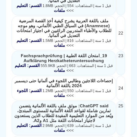
التعديل في ألمانيا.
القسم: التعليم
قبل 1 سنة | المشاهدات: 554 | الحجم: 1.8MB
>>>
ملفات
ملف باللغة العربية يشرح كيفية أخذ القصة المرضية
(Anamnese) في السياق الطبي الألماني، وهو موجه
للطلاب والأطباء المتدربين الراغبين في اجتياز امتحانات
22
التعديل في ألمانيا.
القسم: التعليم
قبل 1 سنة | المشاهدات: 816 | الحجم: 1.5MB
>>>
ملفات
23
19_امتحان اللغة الطبية Fachsprachprüfung |
Aufklärung Herzkatheteruntersuchung
القسم: التعليم
قبل 1 سنة | المشاهدات: 663 | الحجم: 555.9KB
>>>
ملفات
إحصاءات اللاجئين وطالبي اللجوء في ألمانيا حتى ديسمبر
2024 باللغة الألمانية
24
القسم: اللجوء
قبل 1 سنة | المشاهدات: 550 | الحجم: 1.2MB
>>>
ملفات
25
ChatGPT said: موثق ملف باللغة الألمانية يتضمن
تمارين شاملة لقواعد اللغة الألمانية للمستوى المبتدئ،
ويُعد من الموارد التعليمية المفيدة للطلاب الذين يستعدون
لاجتياز امتحانات اللغة مثل A1 وA2.
القسم: التعليم
قبل 1 سنة | المشاهدات: 639 | الحجم: 2.9MB
>>>
ملفات