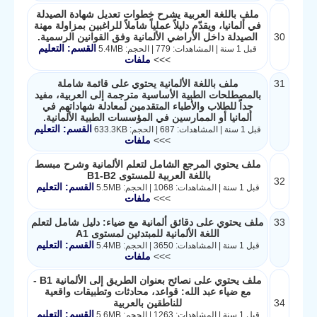
ملف باللغة العربية يشرح خطوات تعديل شهادة الصيدلة
في ألمانيا، ويقدّم دليلاً عملياً شاملاً للراغبين بمزاولة مهنة
30
الصيدلة داخل الأراضي الألمانية وفق القوانين الرسمية.
القسم: التعليم
قبل 1 سنة | المشاهدات: 779 | الحجم: 5.4MB
>>>
ملفات
31
ملف باللغة الألمانية يحتوي على قائمة شاملة
بالمصطلحات الطبية الأساسية مترجمة إلى العربية، مفيد
جداً للطلاب والأطباء المتقدمين لمعادلة شهاداتهم في
ألمانيا أو الممارسين في المؤسسات الطبية الألمانية.
القسم: التعليم
قبل 1 سنة | المشاهدات: 687 | الحجم: 633.3KB
>>>
ملفات
ملف يحتوي المرجع الشامل لتعلم الألمانية وشرح مبسط
باللغة العربية للمستوى B1-B2
32
القسم: التعليم
قبل 1 سنة | المشاهدات: 1068 | الحجم: 5.5MB
>>>
ملفات
33
ملف يحتوي على دقائق ألمانية مع ضياء: دليل شامل لتعلم
اللغة الألمانية للمبتدئين لمستوى A1
القسم: التعليم
قبل 1 سنة | المشاهدات: 3650 | الحجم: 5.4MB
>>>
ملفات
ملف يحتوي على نصائح بعنوان الطريق إلى الألمانية B1 -
مع ضياء عبد الله: قواعد، محادثات وتطبيقات واقعية
34
للناطقين بالعربية
القسم: التعليم
قبل 1 سنة | المشاهدات: 1263 | الحجم: 5.6MB