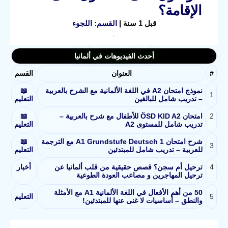
الإقامة؟
قبل 1 سنة |
القسم: اللجوء
أحدث الفيديوهات في ألمانيا
#
العنوان
القسم
نموذج امتحان A2 في اللغة الألمانية مع الشرح بالعربية
📖
1
– تدريب شامل للبالغين
التعليم
2
امتحان ÖSD KID A2 للأطفال مع شرح بالعربية –
📖
تدريب شامل للمستوى A2
التعليم
شرح امتحان A1 Grundstufe Deutsch 1 مع الترجمة
📖
3
للعربية – تدريب شامل للمبتدئين
التعليم
4
ترحيل أم سجن؟ قصص حقيقية من قلب ألمانيا عن
أخبار
ترحيل المهاجرين و مصاعب العودة الطوعية
50 من أهم الأفعال في اللغة الألمانية A1 مع الأمثلة
5
التعليم
والنطق – أساسيات لا غنى عنها للمبتدئين!