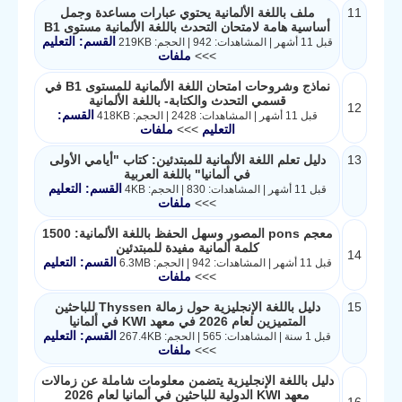
11
ملف باللغة الألمانية يحتوي عبارات مساعدة وجمل
أساسية هامة لامتحان التحدث باللغة الألمانية مستوى B1
القسم: التعليم
قبل 11 أشهر | المشاهدات: 942 | الحجم: 219KB
>>>
ملفات
نماذج وشروحات امتحان اللغة الألمانية للمستوى B1 في
قسمي التحدث والكتابة- باللغة الألمانية
12
القسم:
قبل 11 أشهر | المشاهدات: 2428 | الحجم: 418KB
التعليم
>>>
ملفات
13
دليل تعلم اللغة الألمانية للمبتدئين: كتاب "أيامي الأولى
في ألمانيا" باللغة العربية
القسم: التعليم
قبل 11 أشهر | المشاهدات: 830 | الحجم: 4KB
>>>
ملفات
معجم pons المصور وسهل الحفظ باللغة الألمانية: 1500
كلمة ألمانية مفيدة للمبتدئين
14
القسم: التعليم
قبل 11 أشهر | المشاهدات: 942 | الحجم: 6.3MB
>>>
ملفات
15
دليل باللغة الإنجليزية حول زمالة Thyssen للباحثين
المتميزين لعام 2026 في معهد KWI في ألمانيا
القسم: التعليم
قبل 1 سنة | المشاهدات: 565 | الحجم: 267.4KB
>>>
ملفات
دليل باللغة الإنجليزية يتضمن معلومات شاملة عن زمالات
معهد KWI الدولية للباحثين في ألمانيا لعام 2026