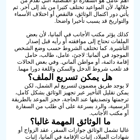
أهم عامل هو السفارة أو القنصلية التي تقدم من
خلالها، لأن المواعيد تختلف كثيرا من بلد إلى آخر. ثم
يأتي دور اكتمال الوثائق، فالنقص أو اختلاف الأسماء
والتواريخ قد يسبب تأخيرا واضحا.
كذلك يؤثر مكتب الأجانب في ألمانيا، لأن بعض
الملفات تحتاج إلى موافقته أو رأيه قبل إصدار
التأشيرة. كما تختلف الشروط حسب وضع الشخص
الموجود في ألمانيا: لاجئ، عامل، طالب، حامل
إقامة دائمة، أو مواطن ألماني. وفي بعض الحالات
قد تلعب شروط الدخل والسكن واللغة دورا مهما.
هل يمكن تسريع الملف؟
لا يوجد طريق مضمون لتسريع لم الشمل، لكن
يمكن تقليل التأخير عبر تجهيز الوثائق بشكل كامل،
ترجمتها وتصديقها عند الحاجة، حجز الموعد بالطريقة
الرسمية، والرد بسرعة على أي طلب من السفارة
أو مكتب الأجانب.
ما الوثائق المهمة غالبا؟
غالبا تشمل الوثائق جوازات السفر، عقد الزواج أو
شهادات الميلاد، إثبات الإقامة في ألمانيا، إثبات