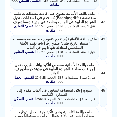
القسم: السكن
>>>
قبل 1 سنة | المشاهدات: 343 | الحجم: 2MB
ملفات
ملف باللغة الألمانية يحتوي على قائمة مصطلحات طبية
متخصصة (Fachbegriffe) تُستخدم في امتحانات تعديل
42
الشهادة الطبية في ألمانيا، وخاصة في مدينة دوسلدورف
القسم: التعليم
قبل 1 سنة | المشاهدات: 714 | الحجم: 6.1MB
>>>
ملفات
43
ملف باللغة الألمانية يُستخدم كنموذج anamnesebogen
(استبيان تاريخ طبي) ضمن إجراءات تقييم الأطباء
المتقدمين لمعادلة شهاداتهم في ألمانيا
القسم: التعليم
قبل 1 سنة | المشاهدات: 410 | الحجم: 1.3MB
>>>
ملفات
ملف باللغة الألمانية مخصص لتأكيد بيانات طبيب ضمن
إجراءات معادلة الشهادة الطبية في مدينة دوسلدورف،
44
ألمانيا
القسم: العمل
قبل 1 سنة | المشاهدات: 387 | الحجم: 22.9MB
>>>
ملفات
45
نموذج إعلان استضافة لشخص في ألمانيا مقدم إلى
السفارة الألمانية.
القسم: السكن
قبل 1 سنة | المشاهدات: 699 | الحجم: 354KB
>>>
ملفات
ملف باللغة الألمانية يخص تأكيد جهة العمل لتوظيف
صيدلي أجنبي في ولاية شمال الراين – وستفاليا ضمن