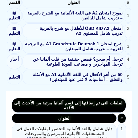
#
العنوان
القسم
نموذج امتحان A2 في اللغة الألمانية مع الشرح بالعربية
📖
1
– تدريب شامل للبالغين
التعليم
2
امتحان ÖSD KID A2 للأطفال مع شرح بالعربية –
📖
تدريب شامل للمستوى A2
التعليم
شرح امتحان A1 Grundstufe Deutsch 1 مع الترجمة
📖
3
للعربية – تدريب شامل للمبتدئين
التعليم
4
ترحيل أم سجن؟ قصص حقيقية من قلب ألمانيا عن
أخبار
ترحيل المهاجرين و مصاعب العودة الطوعية
50 من أهم الأفعال في اللغة الألمانية A1 مع الأمثلة
5
التعليم
والنطق – أساسيات لا غنى عنها للمبتدئين!
الملفات التي تم إضافتها إلى قسم ألمانيا مرتبة من الأحدث إلى
الأقدم
#
العنوان
1
دليل شامل باللغة الألمانية للتحضير لمقابلات العمل في
المستشفيات الألمانية للممرضين والممرضات