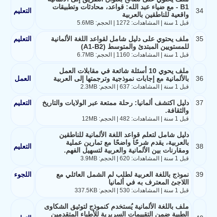
B1 - مع ضياء عبد الله: قواعد، محادثات وتطبيقات
34
التعليم
واقعية للناطقين بالعربية
قبل 1 سنة | المشاهدات: 1272 | الحجم: 5.6MB
35
ملف يحتوي على دليل شامل لقواعد اللغة الألمانية
التعليم
للمستويين المبتدئ والمتوسط (A1-B2)
قبل 1 سنة | المشاهدات: 1160 | الحجم: 6.7MB
ملف يحوي 10 أسئلة شائعة في مقابلات العمل
36
بالألمانية مع إجابات نموذجية وترجمتها إلى العربية
العمل
قبل 1 سنة | المشاهدات: 637 | الحجم: 2.3MB
37
دليل اكتشف ألمانيا: رحلة ممتعة عبر الولايات والتاريخ
التعليم
والثقافة.
قبل 1 سنة | المشاهدات: 482 | الحجم: 12MB
دليل شامل لتعلم قواعد اللغة الألمانية للناطقين
بالعربية، يقدم شرحًا واضحًا مع تمارين عملية
38
التعليم
ومقارنات بين الألمانية والعربية لتسهيل الفهم.
قبل 1 سنة | المشاهدات: 620 | الحجم: 3.9MB
39
نموذج باللغة العربية لطلب لم الشمل العائلي مع
اللجوء
اللاجئ المعترف به في ألمانيا
قبل 1 سنة | المشاهدات: 530 | الحجم: 337.5KB
ملف باللغة الألمانية يُستخدم كنموذج لتوثيق الشكاوى
الطبية ضمن التقييمات السريرية للأطباء المتقدمين