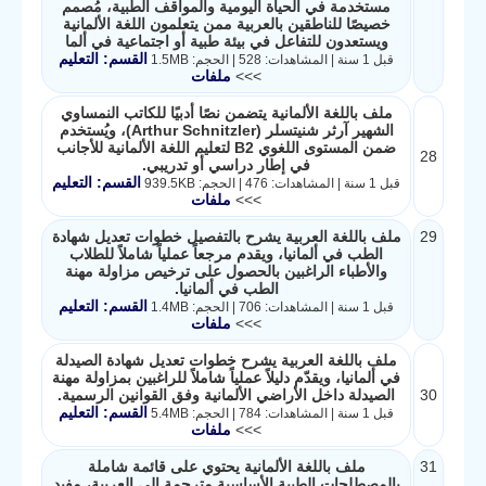
مستخدمة في الحياة اليومية والمواقف الطبية، مُصمم
خصيصًا للناطقين بالعربية ممن يتعلمون اللغة الألمانية
ويستعدون للتفاعل في بيئة طبية أو اجتماعية في ألما
القسم: التعليم
قبل 1 سنة | المشاهدات: 528 | الحجم: 1.5MB
>>>
ملفات
ملف باللغة الألمانية يتضمن نصًا أدبيًا للكاتب النمساوي
الشهير آرثر شنيتسلر (Arthur Schnitzler)، ويُستخدم
ضمن المستوى اللغوي B2 لتعليم اللغة الألمانية للأجانب
28
في إطار دراسي أو تدريبي.
القسم: التعليم
قبل 1 سنة | المشاهدات: 476 | الحجم: 939.5KB
>>>
ملفات
29
ملف باللغة العربية يشرح بالتفصيل خطوات تعديل شهادة
الطب في ألمانيا، ويقدم مرجعاً عملياً شاملاً للطلاب
والأطباء الراغبين بالحصول على ترخيص مزاولة مهنة
الطب في ألمانيا.
القسم: التعليم
قبل 1 سنة | المشاهدات: 706 | الحجم: 1.4MB
>>>
ملفات
ملف باللغة العربية يشرح خطوات تعديل شهادة الصيدلة
في ألمانيا، ويقدّم دليلاً عملياً شاملاً للراغبين بمزاولة مهنة
30
الصيدلة داخل الأراضي الألمانية وفق القوانين الرسمية.
القسم: التعليم
قبل 1 سنة | المشاهدات: 784 | الحجم: 5.4MB
>>>
ملفات
31
ملف باللغة الألمانية يحتوي على قائمة شاملة
بالمصطلحات الطبية الأساسية مترجمة إلى العربية، مفيد