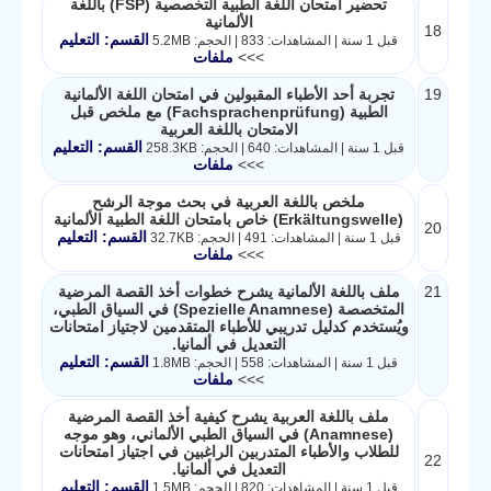
تحضير امتحان اللغة الطبية التخصصية (FSP) باللغة
الألمانية
18
القسم: التعليم
قبل 1 سنة | المشاهدات: 833 | الحجم: 5.2MB
>>>
ملفات
19
تجربة أحد الأطباء المقبولين في امتحان اللغة الألمانية
الطبية (Fachsprachenprüfung) مع ملخص قبل
الامتحان باللغة العربية
القسم: التعليم
قبل 1 سنة | المشاهدات: 640 | الحجم: 258.3KB
>>>
ملفات
ملخص باللغة العربية في بحث موجة الرشح
(Erkältungswelle) خاص بامتحان اللغة الطبية الألمانية
20
القسم: التعليم
قبل 1 سنة | المشاهدات: 491 | الحجم: 32.7KB
>>>
ملفات
21
ملف باللغة الألمانية يشرح خطوات أخذ القصة المرضية
المتخصصة (Spezielle Anamnese) في السياق الطبي،
ويُستخدم كدليل تدريبي للأطباء المتقدمين لاجتياز امتحانات
التعديل في ألمانيا.
القسم: التعليم
قبل 1 سنة | المشاهدات: 558 | الحجم: 1.8MB
>>>
ملفات
ملف باللغة العربية يشرح كيفية أخذ القصة المرضية
(Anamnese) في السياق الطبي الألماني، وهو موجه
للطلاب والأطباء المتدربين الراغبين في اجتياز امتحانات
22
التعديل في ألمانيا.
القسم: التعليم
قبل 1 سنة | المشاهدات: 820 | الحجم: 1.5MB