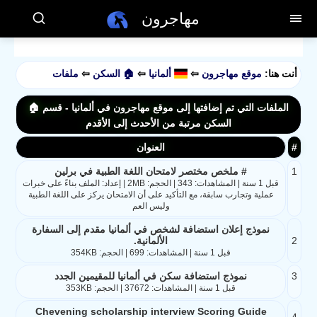
مهاجرون
أنت هنا:
موقع مهاجرون
⇦
ألمانيا
⇦
🏠 السكن
⇦
ملفات
الملفات التي تم إضافتها إلى موقع مهاجرون في ألمانيا - قسم 🏠
السكن مرتبة من الأحدث إلى الأقدم
#
العنوان
1
# ملخص مختصر لامتحان اللغة الطبية في برلين
قبل 1 سنة | المشاهدات: 343 | الحجم: 2MB | إعداد: الملف بناءً على خبرات
عملية وتجارب سابقة، مع التأكيد على أن الامتحان يركز على اللغة الطبية
وليس العم
نموذج إعلان استضافة لشخص في ألمانيا مقدم إلى السفارة
2
الألمانية.
قبل 1 سنة | المشاهدات: 699 | الحجم: 354KB
3
نموذج استضافة سكن في ألمانيا للمقيمين الجدد
قبل 1 سنة | المشاهدات: 37672 | الحجم: 353KB
Chevening scholarship interview Scoring Guide