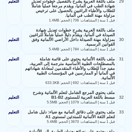
29
ملف باللغة العربية يشرح بالتفصيل خطوات تعديل
التعليم
شهادة الطب في ألمانيا، ويقدم مرجعاً عملياً شاملاً
للطلاب والأطباء الراغبين بالحصول على ترخيص
مزاولة مهنة الطب في ألمانيا.
قبل 1 سنة | المشاهدات: 706 | الحجم: 1.4MB
ملف باللغة العربية يشرح خطوات تعديل شهادة
الصيدلة في ألمانيا، ويقدّم دليلاً عملياً شاملاً للراغبين
30
بمزاولة مهنة الصيدلة داخل الأراضي الألمانية وفق
التعليم
القوانين الرسمية.
قبل 1 سنة | المشاهدات: 784 | الحجم: 5.4MB
31
ملف باللغة الألمانية يحتوي على قائمة شاملة
التعليم
بالمصطلحات الطبية الأساسية مترجمة إلى العربية،
مفيد جداً للطلاب والأطباء المتقدمين لمعادلة شهاداتهم
في ألمانيا أو الممارسين في المؤسسات الطبية
الألمانية.
قبل 1 سنة | المشاهدات: 692 | الحجم: 633.3KB
ملف يحتوي المرجع الشامل لتعلم الألمانية وشرح
32
مبسط باللغة العربية للمستوى B1-B2
التعليم
قبل 1 سنة | المشاهدات: 1079 | الحجم: 5.5MB
33
ملف يحتوي على دقائق ألمانية مع ضياء: دليل شامل
التعليم
لتعلم اللغة الألمانية للمبتدئين لمستوى A1
قبل 1 سنة | المشاهدات: 3670 | الحجم: 5.4MB
ملف يحتوي على نصائح بعنوان الطريق إلى الألمانية