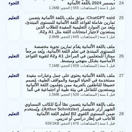
24
ديسمبر 2024 باللغة الألمانية
اللجوء
قبل 1 سنة | المشاهدات: 555 | الحجم: 1.2MB
25
ChatGPT said: موثق ملف باللغة الألمانية يتضمن
التعليم
تمارين شاملة لقواعد اللغة الألمانية للمستوى المبتدئ،
ويُعد من الموارد التعليمية المفيدة للطلاب الذين
يستعدون لاجتياز امتحانات اللغة مثل A1 وA2.
قبل 1 سنة | المشاهدات: 645 | الحجم: 2.9MB
ملف باللغة الألمانية يقدّم تمارين نحوية مخصصة
للمستوى المبتدئ في تعلم اللغة الألمانية، ويُعد مرجعاً
26
ممتازاً للمتعلمين في المراحل A1 وA2 لتقوية القواعد
التعليم
الأساسية بشكل منهجي ومبسط.
قبل 1 سنة | المشاهدات: 659 | الحجم: 7.1MB
27
ملف باللغة الألمانية يحتوي على جمل وعبارات مفيدة
التعليم
مستخدمة في الحياة اليومية والمواقف الطبية، مُصمم
خصيصًا للناطقين بالعربية ممن يتعلمون اللغة الألمانية
ويستعدون للتفاعل في بيئة طبية أو اجتماعية في ألما
قبل 1 سنة | المشاهدات: 528 | الحجم: 1.5MB
ملف باللغة الألمانية يتضمن نصًا أدبيًا للكاتب النمساوي
الشهير آرثر شنيتسلر (Arthur Schnitzler)، ويُستخدم
28
ضمن المستوى اللغوي B2 لتعليم اللغة الألمانية
التعليم
للأجانب في إطار دراسي أو تدريبي.
قبل 1 سنة | المشاهدات: 476 | الحجم: 939.5KB