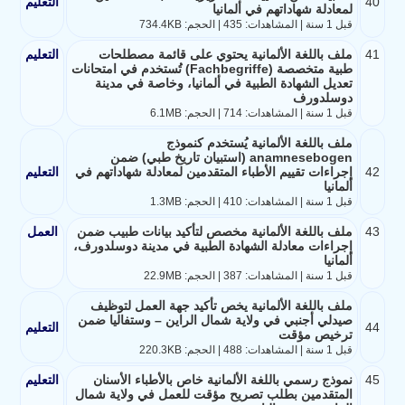
40
التعليم
لمعادلة شهاداتهم في ألمانيا
قبل 1 سنة | المشاهدات: 435 | الحجم: 734.4KB
41
ملف باللغة الألمانية يحتوي على قائمة مصطلحات
التعليم
طبية متخصصة (Fachbegriffe) تُستخدم في امتحانات
تعديل الشهادة الطبية في ألمانيا، وخاصة في مدينة
دوسلدورف
قبل 1 سنة | المشاهدات: 714 | الحجم: 6.1MB
ملف باللغة الألمانية يُستخدم كنموذج
anamnesebogen (استبيان تاريخ طبي) ضمن
42
إجراءات تقييم الأطباء المتقدمين لمعادلة شهاداتهم في
التعليم
ألمانيا
قبل 1 سنة | المشاهدات: 410 | الحجم: 1.3MB
43
ملف باللغة الألمانية مخصص لتأكيد بيانات طبيب ضمن
العمل
إجراءات معادلة الشهادة الطبية في مدينة دوسلدورف،
ألمانيا
قبل 1 سنة | المشاهدات: 387 | الحجم: 22.9MB
ملف باللغة الألمانية يخص تأكيد جهة العمل لتوظيف
صيدلي أجنبي في ولاية شمال الراين – وستفاليا ضمن
44
التعليم
ترخيص مؤقت
قبل 1 سنة | المشاهدات: 488 | الحجم: 220.3KB
45
نموذج رسمي باللغة الألمانية خاص بالأطباء الأسنان
التعليم
المتقدمين بطلب تصريح مؤقت للعمل في ولاية شمال