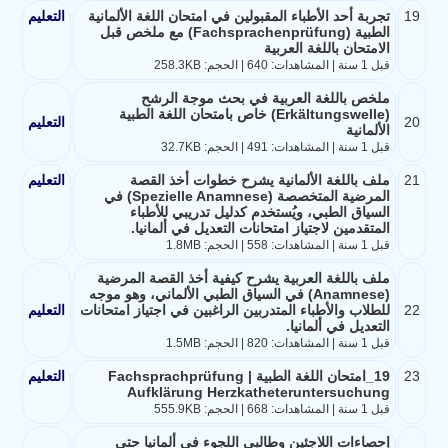
19
تجربة أحد الأطباء المقبولين في امتحان اللغة الألمانية
التعليم
الطبية (Fachsprachenprüfung) مع ملخص قبل
الامتحان باللغة العربية
قبل 1 سنة | المشاهدات: 640 | الحجم: 258.3KB
ملخص باللغة العربية في بحث موجة الرشح
(Erkältungswelle) خاص بامتحان اللغة الطبية
20
التعليم
الألمانية
قبل 1 سنة | المشاهدات: 491 | الحجم: 32.7KB
21
ملف باللغة الألمانية يشرح خطوات أخذ القصة
التعليم
المرضية المتخصصة (Spezielle Anamnese) في
السياق الطبي، ويُستخدم كدليل تدريبي للأطباء
المتقدمين لاجتياز امتحانات التعديل في ألمانيا.
قبل 1 سنة | المشاهدات: 558 | الحجم: 1.8MB
ملف باللغة العربية يشرح كيفية أخذ القصة المرضية
(Anamnese) في السياق الطبي الألماني، وهو موجه
22
للطلاب والأطباء المتدربين الراغبين في اجتياز امتحانات
التعليم
التعديل في ألمانيا.
قبل 1 سنة | المشاهدات: 820 | الحجم: 1.5MB
23
19_امتحان اللغة الطبية Fachsprachprüfung |
التعليم
Aufklärung Herzkatheteruntersuchung
قبل 1 سنة | المشاهدات: 668 | الحجم: 555.9KB
إحصاءات اللاجئين وطالبي اللجوء في ألمانيا حتى