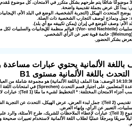
يحتوي على 34 موضوعًا شائعًا يتم طرحهم بشكل متكرر في الامتحان، كل موضوع م
 يبدأ كل عرض بجملة تقديمية واضحة.
وضح المتحدث الهيكل (التجربة الشخصية، الوضع في البلد الأم، الإيجابيا
 جمل ونماذج لوصف التجارب الشخصية ذات الصلة.
د الأم: وصف للوضع في إيران (يمكن تكييفه مع أي بلد).
مة للإيجابيات والسلبيات لكل موضوع.
.
العرض بشكر الحضور.
لف باللغة الألمانية يحتوي عبارات مساعد
التحدث باللغة الألمانية مستوى B1
لى اجتياز قسم التحدث (Sprechen) في امتحانات اللغة الألمانية، وخاصة المستوى B1.
وهو مقسم حسب أجزاء الامتحا
* تقديم عرض تقديمي (Teil 2): جمل لبدء العرض، عرض الهيكل، التحدث عن
سلبيات، التعبير عن الرأي، وإنهاء العرض.
الرد على الأسئلة والملاحظات.
يلاً سريعًا ومرجعًا عمليًا لطلاب اللغة الألمانية لاستخدام تعبيرات صحيحة
.