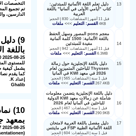
التخصصات الأ
13
دليل تعلم اللغة الألمانية للمبتدئين:
تم تجميع المص
كتاب "أيامي الأولى في ألمانيا" باللغة
العربية
الدارسين، وال
قبل 11 أشهر | المشاهدات: 830 | الحجم:
القسم: التعليم
>>>
ملفات
4KB
معجم pons المصور وسهل الحفظ
9) دليل
باللغة الألمانية: 1500 كلمة ألمانية
14
مفيدة للمبتدئين
باللغة ال
قبل 11 أشهر | المشاهدات: 942 | الحجم:
القسم: التعليم
>>>
ملفات
6.3MB
للمستوى المتو
15
دليل باللغة الإنجليزية حول زمالة
يشمل كيفية صي
Thyssen للباحثين المتميزين لعام
2026 في معهد KWI في ألمانيا
كما يقدم نصائح
قبل 1 سنة | المشاهدات: 565 | الحجم:
إعداد K.
القسم: التعليم
>>>
ملفات
267.4KB
Ghalib
دليل باللغة الإنجليزية يتضمن معلومات
شاملة عن زمالات معهد KWI الدولية
16
للباحثين في ألمانيا لعام 2026
10) ن
قبل 1 سنة | المشاهدات: 467 | الحجم:
القسم: التعليم
>>>
ملفات
290.9KB
بمعهد جو
17
دليل مفصل باللغة العربية لامتحان
اللغة الألمانية الطبية FSP في ماينتس
(Musterpräsentationen) لامتحان التحدث (Sprechen) في مستوى B1 لمعهد جوته.
قبل 1 سنة | المشاهدات: 604 | الحجم: