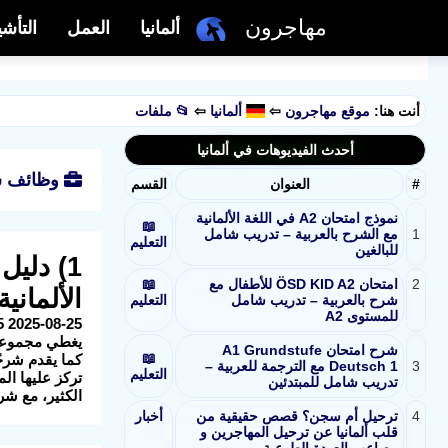
مهاجرون
ألمانيا
العمل
التأش
أنت هنا:
موقع مهاجرون
⇦
ألمانيا
⇦
📂 ملفات
أحدث الفيديوهات في ألمانيا
وظائف شا
#
العنوان
القسم
نموذج امتحان A2 في اللغة الألمانية
📖
1
مع الشرح بالعربية – تدريب شامل
التعليم
للبالغين
1) دلي
2
امتحان ÖSD KID A2 للأطفال مع
📖
الألمان
شرح بالعربية – تدريب شامل
التعليم
للمستوى A2
2025-08-25 16:53:35 الوصف: هذا الملف (باللغة الألمانية) هو مورد أساسي للمتقدمين لوظائف التمريض في ألمانيا.
يغطي مجموعة و
شرح امتحان A1 Grundstufe
📖
3
Deutsch 1 مع الترجمة للعربية –
التعليم
تركز عليها ال
تدريب شامل للمبتدئين
الكثير، مع شر
4
ترحيل أم سجن؟ قصص حقيقية من
أخبار
قلب ألمانيا عن ترحيل المهاجرين و