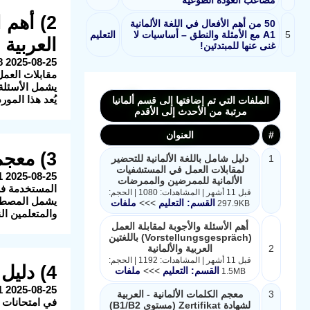
مصاعب العودة الطوعية
50 من أهم الأفعال في اللغة الألمانية
5
A1 مع الأمثلة والنطق – أساسيات لا
التعليم
العربية و
غنى عنها للمبتدئين!
مقابلات العمل 
يشمل الأسئلة 
يُعد هذا المو
الملفات التي تم إضافتها إلى قسم ألمانيا
مرتبة من الأحدث إلى الأقدم
#
العنوان
3) معجم الكلمات الألمانية - العربية لشهادة Zertifikat (مستوى B1/B2)
1
دليل شامل باللغة الألمانية للتحضير
لمقابلات العمل في المستشفيات
الألمانية للممرضين والممرضات
المستخدمة في امتحانات اللغة
قبل 11 أشهر | المشاهدات: 1080 | الحجم:
يشمل المصطلحا
القسم: التعليم
>>>
ملفات
297.9KB
والمتعلمين ال
أهم الأسئلة والأجوبة لمقابلة العمل
(Vorstellungsgespräch) باللغتين
2
العربية والألمانية
قبل 11 أشهر | المشاهدات: 1192 | الحجم:
4) دليل المصطلحات الطبية باللغتين الألمانية والعربية
القسم: التعليم
>>>
ملفات
1.5MB
3
معجم الكلمات الألمانية - العربية
في امتحانات ال
لشهادة Zertifikat (مستوى B1/B2)