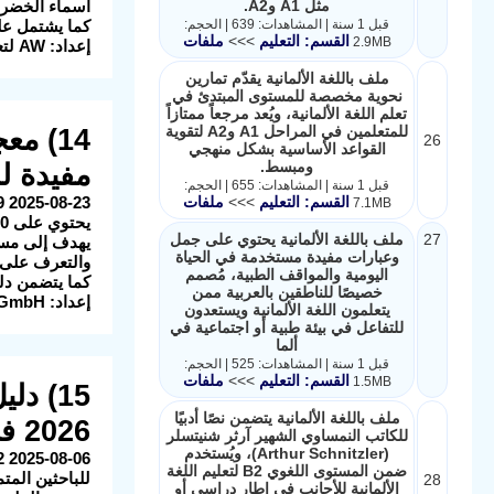
مثل A1 وA2.
أسماء الخضروا
قبل 1 سنة | المشاهدات: 639 | الحجم:
كما يشتمل عل
القسم: التعليم
>>>
ملفات
2.9MB
إعداد: AW لتعلم اللغة الألمانية
ملف باللغة الألمانية يقدّم تمارين
نحوية مخصصة للمستوى المبتدئ في
تعلم اللغة الألمانية، ويُعد مرجعاً ممتازاً
للمتعلمين في المراحل A1 وA2 لتقوية
26
القواعد الأساسية بشكل منهجي
ومبسط.
مفيدة لل
قبل 1 سنة | المشاهدات: 655 | الحجم:
القسم: التعليم
>>>
ملفات
2025-08-23 20:26:49 الوصف: هذا الملف هو قاموس مصور وسهل الحفظ للغة الألمانية.
7.1MB
يحتوي على 1,500 كلمة مفيدة في الحياة اليومية ومقسم إلى تسعة مواضيع رئيسية.
27
ملف باللغة الألمانية يحتوي على جمل
يهدف إلى مسا
وعبارات مفيدة مستخدمة في الحياة
والتعرف على القواعد ا
اليومية والمواقف الطبية، مُصمم
كما يتضمن دلي
خصيصًا للناطقين بالعربية ممن
إعداد: PONS GmbH
يتعلمون اللغة الألمانية ويستعدون
للتفاعل في بيئة طبية أو اجتماعية في
ألما
قبل 1 سنة | المشاهدات: 525 | الحجم:
القسم: التعليم
>>>
ملفات
1.5MB
ملف باللغة الألمانية يتضمن نصًا أدبيًا
2026 في معهد KWI في ألمانيا
للكاتب النمساوي الشهير آرثر شنيتسلر
(Arthur Schnitzler)، ويُستخدم
ضمن المستوى اللغوي B2 لتعليم اللغة
للباحثين المتم
28
الألمانية للأجانب في إطار دراسي أو