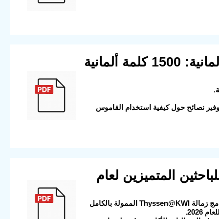
14) معجم pons المصور وسهل الحفظ باللغة الألمانية: 1500 كلمة ألمانية
وفير نصائح حول كيفية استخدام القاموس
دليل باللغة الإنجليزية حول زمالة Thyssen للباحثين المتميزين لعام
2025-08-06 14:10:42 الوصف: هذا الملف الرسمي (باللغة الإنجليزية) يقدم تفاصيل برنامج زمالة Thyssen@KWI الممولة بالكامل
2026.