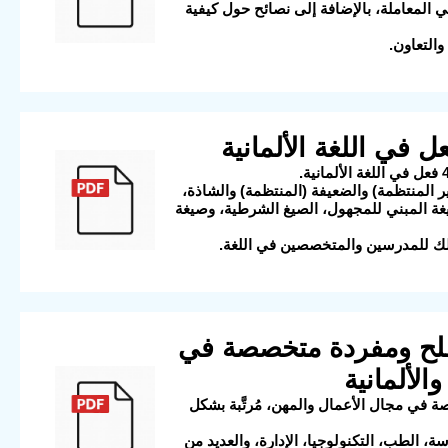
 المعاملة، بالإضافة إلى نصائح حول كيفية
التعاون.
ر المنتظمة) والضعيفة (المنتظمة) والشاذة،
يغة المبني للمجهول، الصيغ الشرطية، وصيغة
وكذلك للمدرسين والمتخصصين في اللغة.
حات العمل: أكثر من 10800 مصطلح ومفردة متخصصة في
الألمانية
أكثر من 10800 مصطلح ومفردة متخصصة في مجال الأعمال والمهن، مُرتَّبة بشكل
الطب، التكنولوجيا، الإدارة، والعديد من