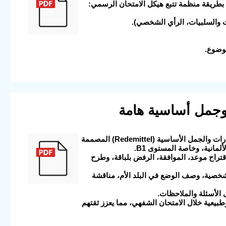
ُقدم بطريقة منظمة تتبع هيكل الامتحان الرسمي:
ت والسلبيات، الرأي الشخصي).
ة وجمل أساسية هامة
2025-08-25 14:10:36 الوصف: هذا الملف (باللغة الألمانية) هو مجموعة شاملة من العبارات والجمل الأساسية (Redemittel) المصممة
ن المختلفة: * التخطيط لشيء ما معًا (Teil 1): عبارات لاقتراح موعد، الموافقة، الرفض بلباقة، وطرح
 التجربة الشخصية، وصف الوضع في البلد الأم، مناقشة
 وطبيعية خلال الامتحان الشفهي، مما يعزز ثقتهم