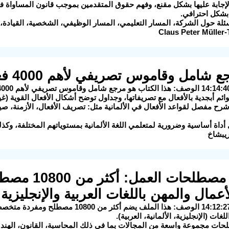
لإجابة عليها بشكل مقنع، وفهم حقوق المتقدمين بموجب قانون المساواة في
بشكل احترافي.
ئلة حول الشركة، المسار التعليمي، المسار الوظيفي، الشخصية، القيادة، و
ئم أبجدية بالأفعال مع تصريفاتها، وجداول توضح أشكال الأفعال القوية (غي
شرح مفصل لقواعد الأفعال في الألمانية مثل: تصريف الأفعال، الأزمنة، ص
ليل أداة أساسية وضرورية لمتعلمي اللغة الألمانية بمستوياتهم المختلفة، 
ريبشاخ
8) دليل مصطل
عمال والمهن باللغات العربية والإنجليزية و
2025-08-25 14:12:27 الوصف: هذا الملف يضم 
غات (الإنجليزية، الألمانية، العربية).
ت مجموعة واسعة من المجالات بما في ذلك المحاسبة، القانون، الهندسة، 