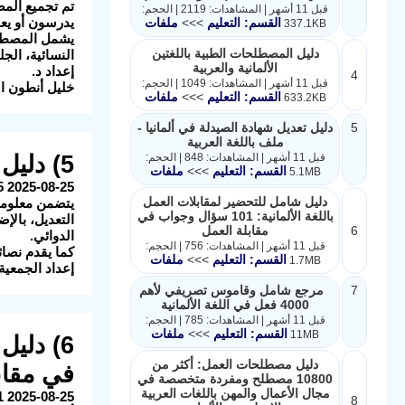
تم تجميع المص
قبل 11 أشهر | المشاهدات: 2119 | الحجم:
يدرسون أو يعم
القسم: التعليم
>>>
ملفات
337.1KB
يشمل المصطلح
دليل المصطلحات الطبية باللغتين
النسائية، الجل
الألمانية والعربية
إعداد د.
4
قبل 11 أشهر | المشاهدات: 1049 | الحجم:
خليل أنطون ا
القسم: التعليم
>>>
ملفات
633.2KB
5
دليل تعديل شهادة الصيدلة في ألمانيا -
ملف باللغة العربية
قبل 11 أشهر | المشاهدات: 848 | الحجم:
5) دليل تعديل شهادة الصيدلة في ألمانيا - ملف باللغة العربية
القسم: التعليم
>>>
ملفات
5.1MB
2025-08-25 16:45:25 الوصف: هذا الملف (باللغة العربية) يُعد دليلًا شاملاً للصيادلة الراغبين في تعديل شهاداتهم والعمل في ألمانيا.
دليل شامل للتحضير لمقابلات العمل
يتضمن معلومات
باللغة الألمانية: 101 سؤال وجواب في
التعديل، بالإ
6
مقابلة العمل
الدوائي.
قبل 11 أشهر | المشاهدات: 756 | الحجم:
كما يقدم نصا
القسم: التعليم
>>>
ملفات
1.7MB
إعداد الجمعية 
7
مرجع شامل وقاموس تصريفي لأهم
4000 فعل في اللغة الألمانية
قبل 11 أشهر | المشاهدات: 785 | الحجم:
القسم: التعليم
>>>
ملفات
11MB
دليل مصطلحات العمل: أكثر من
في مقاب
10800 مصطلح ومفردة متخصصة في
مجال الأعمال والمهن باللغات العربية
8