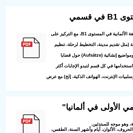
12) نماذج وشروحات امتحان اللغة الألمانية للمستوى B1 في قسمي
2025-08-25 14:10:05 الوصف: هذا الملف هو دليل تحضيري رسمي وشامل لامتحان اللغة الألمانية في المستوى B1، مع التركيز على
ت لمواقف شائعة (مثل تقديم مدينة، التخطيط لرحلة، تنظيم
قسم الكتابة (Schreiben): نماذج جاهزة لكتابة رسائل إلكترونية وغير رسمية (Emails) ومواضيع إنشائية (Aufsätze) حول قضايا
ية التي يمكن استخدامها في كل قسم لتبدو الإجابات أكثر
فة (مثل الحياة في المدينة vs الريف، إيجابيات وسلبيات الإنترنت، الهواتف الذكية، إلخ) مع عرض
امي الأولى في ألمانيا"
لحروف، الألوان، أيام وأشهر السنة، الطقس،