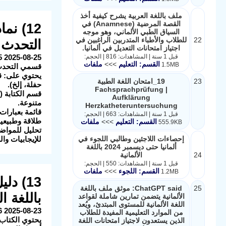
ملف باللغة العربية يشرح كيفية أخذ
القصة المرضية (Anamnese) في
السياق الطبي الألماني، وهو موجه
22
للطلاب والأطباء المتدربين الراغبين في
التحدث و
اجتياز امتحانات التعديل في ألمانيا.
قبل 1 سنة | المشاهدات: 816 | الحجم:
القسم: التعليم
>>>
ملفات
1.5MB
قسمي التحدث (Sprechen) والكتابة (ben
23
19_امتحان اللغة الطبية
حفلة، إلخ).
Fachsprachprüfung |
Aufklärung
متنوعة.
Herzkatheteruntersuchung
قبل 1 سنة | المشاهدات: 663 | الحجم:
طلاقة وطبيعية
القسم: التعليم
>>>
ملفات
555.9KB
إحصاءات اللاجئين وطالبي اللجوء في
للإيجابيات وا
ألمانيا حتى ديسمبر 2024 باللغة
24
الألمانية
قبل 1 سنة | المشاهدات: 550 | الحجم:
القسم: اللجوء
>>>
ملفات
1.2MB
13) د
25
ChatGPT said: موثق ملف باللغة
باللغة ال
الألمانية يتضمن تمارين شاملة لقواعد
اللغة الألمانية للمستوى المبتدئ، ويُعد
2025-08-23 20:27:16 الوصف: هذا الملف عبارة عن دليل لتعلم أساسيات اللغة الألمانية، وهو موجه للمبتدئين.
من الموارد التعليمية المفيدة للطلاب
يحتوي الكتاب 
الذين يستعدون لاجتياز امتحانات اللغة