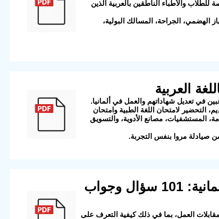
للطلاب والأطباء الناطقين بالعربية الذين
 الهضمي، الجراحة، المسالك البولية،
م، التحضير لامتحان اللغة الطبية وامتحان
مة، المستشفيات، مصانع الأدوية، والتسويق
 صيادلة مروا بنفس التجربة.
6) دليل شامل للتحضير لمقابلات العمل باللغة الألمانية: 101 سؤال وجواب
ً للتحضير لمقابلات العمل، بما في ذلك كيفية التعرف على