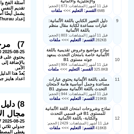
والإنجليزية والألمانية
أسئلة الفخ وا
قبل 11 أشهر | المشاهدات: 673 | الحجم:
تقديم النفس 
القسم: التعليم
>>>
ملفات
6MB
يشمل أيضًا أس
إعداد Claus Peter Müller-Thurau
9
دليل التعبير الكتابي باللغة الألمانية:
عبارات مساعدة لكتابة مقال منظم
باللغة الألمانية
قبل 11 أشهر | المشاهدات: 803 | الحجم:
القسم: التعليم
>>>
ملفات
282KB
7) مرجع شامل وقاموس تصريفي لأهم 4000 فعل في اللغة الألمانية
نماذج مواضيع وعروض تقديمية باللغة
2025-08-25 14:14:40 الوصف: هذا الكتاب هو مرجع شامل وقاموس تصريفي لأهم 4000 فعل في اللغة الألمانية.
الألمانية خاصة بامتحان التحدث بمعهد
يحتوي على قوا
10
جوته مستوى B1
بالإضافة إلى 
قبل 11 أشهر | المشاهدات: 904 | الحجم:
الأمر.
القسم: التعليم
>>>
ملفات
325.8KB
يُعدّ هذا الد
اعداد هاينز ج
11
ملف باللغة الألمانية يحتوي عبارات
مساعدة وجمل أساسية هامة لامتحان
التحدث باللغة الألمانية مستوى B1
قبل 11 أشهر | المشاهدات: 944 | الحجم:
القسم: التعليم
>>>
ملفات
219KB
نماذج وشروحات امتحان اللغة الألمانية
مجال الأ
للمستوى B1 في قسمي التحدث
12
والكتابة- باللغة الألمانية
قبل 11 أشهر | المشاهدات: 2429 | الحجم:
جدولي ثلاثي الل
القسم: التعليم
>>>
ملفات
418KB
يغطي المصطلحا