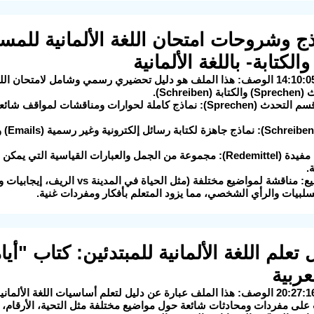
الكتابة- باللغة الألمانية
Schrei).
يحتوي على: قسم التحدث (Sprechen): نماذج كاملة لحوارات ومناقشا
قائمة بعبارات مفيدة (Redemittel): مجموعة من الجمل والعبارات القياس
.
تحليل للمواضيع: مناقشة لمواضيع مختل
لسلبيات والرأي الشخصي، مما يزود المتعلم بأفكار ومفردات غنية.
ليل تعلم اللغة الألمانية للمبتدئين: كتاب "أي
عربية
على مفردات ومحادثات شائعة حول مواضيع مختلفة مثل التحية، الأرقام، ا