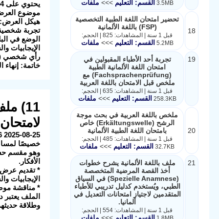
القسم: التعليم
>>>
ملفات
3.5MB
موضوع العرض:
تحضير امتحان اللغة الطبية التخصصية
هيكل العرض: ي
(FSP) باللغة الألمانية
تجربة شخصية:
18
قبل 1 سنة | المشاهدات: 825 | الحجم:
الوضع في البل
القسم: التعليم
>>>
ملفات
5.2MB
الإيجابيات والسلبيات (Vor- und Nachteile): قوائم منظ
رأي شخصي (Meinung): خاتمة قوية تعبر عن الرأي الشخصي
19
تجربة أحد الأطباء المقبولين في
خاتمة: إنهاء 
امتحان اللغة الألمانية الطبية
(Fachsprachenprüfung) مع
ملخص قبل الامتحان باللغة العربية
قبل 1 سنة | المشاهدات: 635 | الحجم:
القسم: التعليم
>>>
ملفات
258.3KB
11) م
ملخص باللغة العربية في بحث موجة
لامتحان 
الرشح (Erkältungswelle) خاص
20
بامتحان اللغة الطبية الألمانية
قبل 1 سنة | المشاهدات: 485 | الحجم:
خصيصًا لمساعدة المتعلمين ع
القسم: التعليم
>>>
ملفات
32.7KB
الأفكار.
21
ملف باللغة الألمانية يشرح خطوات
أخذ القصة المرضية المتخصصة
(Spezielle Anamnese) في السياق
الإيجابيات وال
الطبي، ويُستخدم كدليل تدريبي للأطباء
* مناقشة موضوع (Teil 3): عبارات لإعطاء الملاحظات للشريك، طرح الأسئلة، و
المتقدمين لاجتياز امتحانات التعديل في
الملف يعتبر دل
ألمانيا.
وطلاقة حديثهم
قبل 1 سنة | المشاهدات: 554 | الحجم:
القسم: التعليم
>>>
ملفات
1.8MB