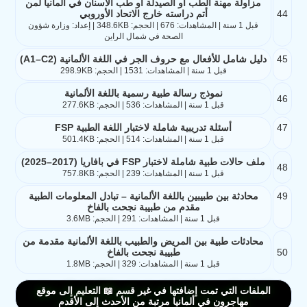
مزاولة مهنة الطب أو الصيدلة أو طب الأسنان في ألمانيا لمن
44
أتم دراسته خارج الاتحاد الأوروبي
قبل 1 سنة | المشاهدات: 676 | الحجم: 348.6KB | إعداد: وزارة شؤون
الصحة في شمال الراين
45
دليل شامل للأفعال مع حروف الجر في اللغة الألمانية (A1–C2)
قبل 1 سنة | المشاهدات: 1531 | الحجم: 298.9KB
نموذج رسالة طبية رسمية باللغة الألمانية
46
قبل 1 سنة | المشاهدات: 536 | الحجم: 277.6KB
47
أسئلة تدريبية شاملة لاختبار اللغة الطبية FSP
قبل 1 سنة | المشاهدات: 514 | الحجم: 501.4KB
ملف حالات طبية شاملة لاختبار FSP في بافاريا (2017–2025)
48
قبل 1 سنة | المشاهدات: 239 | الحجم: 757.8KB
49
محادثة بين طبيبين باللغة الألمانية – تبادل المعلومات الطبية
مقدم من طبيبة نجحت بالفاخ
قبل 1 سنة | المشاهدات: 291 | الحجم: 3.6MB
محادثات طبية بين المريض والطبيب باللغة الألمانية مقدمة من
50
طبيبة نجحت بالفاخ
قبل 1 سنة | المشاهدات: 329 | الحجم: 1.8MB
الملفات التي تمت إضافتها في غير قسم 📖 التعليم إلى موقع
مهاجرون في ألمانيا مرتبة من الأحدث إلى الأقدم