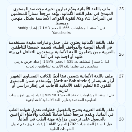
25
ملف باللغة الألمانية يقدّم تمارين نحوية مخصصة للمستوى
المبتدئ في تعلم اللغة الألمانية، ويُعد مرجعاً ممتازاً للمتعلمين
في المراحل A1 وA2 لتقوية القواعد الأساسية بشكل منهجي
ومبسط.
قبل 1 سنة | المشاهدات: 655 | الحجم: 7.1MB | إعداد: Andriy
Yaroshenko
ملف باللغة الألمانية يحتوي على جمل وعبارات مفيدة مستخدمة
في الحياة اليومية والمواقف الطبية، مُصمم خصيصًا للناطقين
بالعربية ممن يتعلمون اللغة الألمانية ويستعدون للتفاعل في بيئة
26
طبية أو اجتماعية في ألما
قبل 1 سنة | المشاهدات: 525 | الحجم: 1.5MB | إعداد: فريق تدريبي
متخصص في تعليم اللغة الألمانية للناطقين بالعربية
27
ملف باللغة الألمانية يتضمن نصًا أدبيًا للكاتب النمساوي الشهير
آرثر شنيتسلر (Arthur Schnitzler)، ويُستخدم ضمن المستوى
اللغوي B2 لتعليم اللغة الألمانية للأجانب في إطار دراسي أو
تدريبي.
قبل 1 سنة | المشاهدات: 472 | الحجم: 939.5KB | إعداد: إحدى المؤسسات
التعليمية المختصة بتعليم اللغة الألمانية كلغة أجنبية
ملف باللغة العربية يشرح بالتفصيل خطوات تعديل شهادة الطب
في ألمانيا، ويقدم مرجعاً عملياً شاملاً للطلاب والأطباء الراغبين
28
بالحصول على ترخيص مزاولة مهنة الطب في ألمانيا.
قبل 1 سنة | المشاهدات: 702 | الحجم: 1.4MB | إعداد: فريق دعم تعديل
الشهادات الطبية