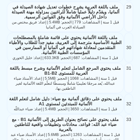
29
ملف باللغة العربية يشرح خطوات تعديل شهادة الصيدلة في
ألمانيا، ويقدّم دليلاً عملياً شاملاً للراغبين بمزاولة مهنة الصيدلة
داخل الأراضي الألمانية وفق القوانين الرسمية.
قبل 1 سنة | المشاهدات: 779 | الحجم: 5.4MB | إعداد: فريق مختص من
الصيادلة العرب في ألمانيا
ملف باللغة الألمانية يحتوي على قائمة شاملة بالمصطلحات
الطبية الأساسية مترجمة إلى العربية، مفيد جداً للطلاب والأطباء
30
المتقدمين لمعادلة شهاداتهم في ألمانيا أو الممارسين في
المؤسسات الطبية الألمانية.
قبل 1 سنة | المشاهدات: 687 | الحجم: 633.3KB | إعداد: خليل الخوري
31
ملف يحتوي المرجع الشامل لتعلم الألمانية وشرح مبسط باللغة
العربية للمستوى B1-B2
قبل 1 سنة | المشاهدات: 1068 | الحجم: 5.5MB | إعداد: الأستاذ ضياء
عبدالله، يُعد مرجعًا تعليميًا شاملًا ومبسطًا لتعلّم اللغة الألمانية لغير
الناطقين بها،
ملف يحتوي على دقائق ألمانية مع ضياء: دليل شامل لتعلم اللغة
32
الألمانية للمبتدئين لمستوى A1
قبل 1 سنة | المشاهدات: 3650 | الحجم: 5.4MB | إعداد: ضياء عبداللّه
33
ملف يحتوي على نصائح بعنوان الطريق إلى الألمانية B1 - مع
ضياء عبد الله: قواعد، محادثات وتطبيقات واقعية للناطقين
بالعربية
قبل 1 سنة | المشاهدات: 1263 | الحجم: 5.6MB | إعداد: الأستاذ ضياء عبد
الله. يتميز بأسلوب مبسط ومباشر، ويغطي قواعد نحوية مهمة مثل حالة