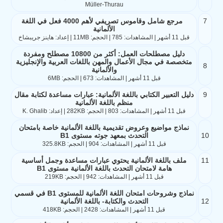
Müller-Thurau
7
مرجع شامل وقاموس تصريفي لأهم 4000 فعل في اللغة
الألمانية
قبل 11 أشهر | المشاهدات: 785 | الحجم: 11MB | إعداد: هاينز جريبشاخ
دليل مصطلحات العمل: أكثر من 10800 مصطلح ومفردة
متخصصة في مجال الأعمال والمهن باللغات العربية والإنجليزية
8
والألمانية
قبل 11 أشهر | المشاهدات: 673 | الحجم: 6MB
9
دليل التعبير الكتابي باللغة الألمانية: عبارات مساعدة لكتابة مقال
منظم باللغة الألمانية
قبل 11 أشهر | المشاهدات: 803 | الحجم: 282KB | إعداد: K. Ghalib
نماذج مواضيع وعروض تقديمية باللغة الألمانية خاصة بامتحان
10
التحدث بمعهد جوته مستوى B1
قبل 11 أشهر | المشاهدات: 904 | الحجم: 325.8KB
11
ملف باللغة الألمانية يحتوي عبارات مساعدة وجمل أساسية
هامة لامتحان التحدث باللغة الألمانية مستوى B1
قبل 11 أشهر | المشاهدات: 942 | الحجم: 219KB
نماذج وشروحات امتحان اللغة الألمانية للمستوى B1 في قسمي
12
التحدث والكتابة- باللغة الألمانية
قبل 11 أشهر | المشاهدات: 2428 | الحجم: 418KB