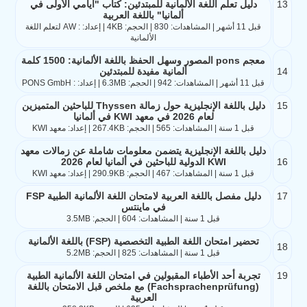
13
دليل تعلم اللغة الألمانية للمبتدئين: كتاب "أيامي الأولى في
ألمانيا" باللغة العربية
قبل 11 أشهر | المشاهدات: 830 | الحجم: 4KB | إعداد: : AW لتعلم اللغة
الألمانية
معجم pons المصور وسهل الحفظ باللغة الألمانية: 1500 كلمة
14
ألمانية مفيدة للمبتدئين
قبل 11 أشهر | المشاهدات: 942 | الحجم: 6.3MB | إعداد: : PONS GmbH
15
دليل باللغة الإنجليزية حول زمالة Thyssen للباحثين المتميزين
لعام 2026 في معهد KWI في ألمانيا
قبل 1 سنة | المشاهدات: 565 | الحجم: 267.4KB | إعداد: معهد KWI
دليل باللغة الإنجليزية يتضمن معلومات شاملة عن زمالات معهد
16
KWI الدولية للباحثين في ألمانيا لعام 2026
قبل 1 سنة | المشاهدات: 467 | الحجم: 290.9KB | إعداد: معهد KWI
17
دليل مفصل باللغة العربية لامتحان اللغة الألمانية الطبية FSP
في ماينتس
قبل 1 سنة | المشاهدات: 604 | الحجم: 3.5MB
تحضير امتحان اللغة الطبية التخصصية (FSP) باللغة الألمانية
18
قبل 1 سنة | المشاهدات: 825 | الحجم: 5.2MB
19
تجربة أحد الأطباء المقبولين في امتحان اللغة الألمانية الطبية
(Fachsprachenprüfung) مع ملخص قبل الامتحان باللغة
العربية