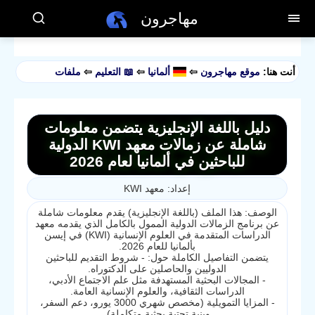
مهاجرون
أنت هنا:
موقع مهاجرون
⇦
ألمانيا
⇦
📖 التعليم
⇦
ملفات
دليل باللغة الإنجليزية يتضمن معلومات
شاملة عن زمالات معهد KWI الدولية
للباحثين في ألمانيا لعام 2026
إعداد: معهد KWI
الوصف: هذا الملف (باللغة الإنجليزية) يقدم معلومات شاملة
عن برنامج الزمالات الدولية الممول بالكامل الذي يقدمه معهد
الدراسات المتقدمة في العلوم الإنسانية (KWI) في إيسن
بألمانيا للعام 2026.
يتضمن التفاصيل الكاملة حول: - شروط التقديم للباحثين
الدوليين والحاصلين على الدكتوراه.
- المجالات البحثية المستهدفة مثل علم الاجتماع الأدبي،
الدراسات الثقافية، والعلوم الإنسانية العامة.
- المزايا التمويلية (مخصص شهري 3000 يورو، دعم السفر،
وبنية تحتية بحثية متكاملة).