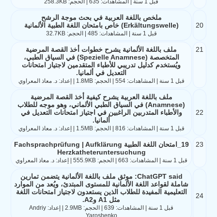
قبل 1 سنة | المشاهدات: 635 | الحجم: 258.3KB
ملخص باللغة العربية في بحث موجة الرشح
20
(Erkältungswelle) خاص بامتحان اللغة الطبية الألمانية
قبل 1 سنة | المشاهدات: 485 | الحجم: 32.7KB
21
ملف باللغة الألمانية يشرح خطوات أخذ القصة المرضية
المتخصصة (Spezielle Anamnese) في السياق الطبي،
ويُستخدم كدليل تدريبي للأطباء المتقدمين لاجتياز امتحانات
التعديل في ألمانيا.
قبل 1 سنة | المشاهدات: 554 | الحجم: 1.8MB | إعداد: د. معاذ المعراوي
ملف باللغة العربية يشرح كيفية أخذ القصة المرضية
(Anamnese) في السياق الطبي الألماني، وهو موجه للطلاب
22
والأطباء المتدربين الراغبين في اجتياز امتحانات التعديل في
ألمانيا.
قبل 1 سنة | المشاهدات: 816 | الحجم: 1.5MB | إعداد: د. معاذ المعراوي
23
19_امتحان اللغة الطبية Fachsprachprüfung | Aufklärung
Herzkatheteruntersuchung
قبل 1 سنة | المشاهدات: 663 | الحجم: 555.9KB | إعداد: د. معاذ المعراوي
ChatGPT said: موثق ملف باللغة الألمانية يتضمن تمارين
شاملة لقواعد اللغة الألمانية للمستوى المبتدئ، ويُعد من الموارد
التعليمية المفيدة للطلاب الذين يستعدون لاجتياز امتحانات اللغة
24
مثل A1 وA2.
قبل 1 سنة | المشاهدات: 639 | الحجم: 2.9MB | إعداد: Andriy
Yaroshenko