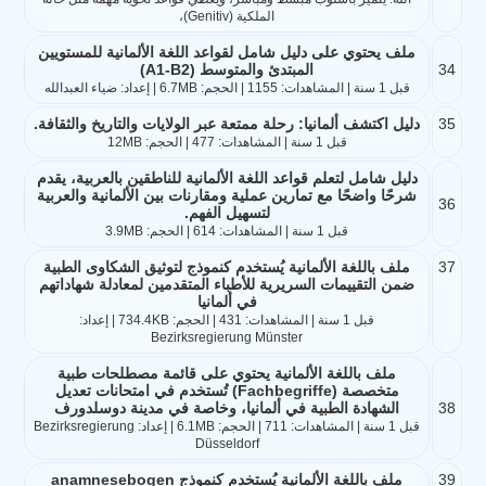
الملكية (Genitiv)،
ملف يحتوي على دليل شامل لقواعد اللغة الألمانية للمستويين
34
المبتدئ والمتوسط (A1-B2)
قبل 1 سنة | المشاهدات: 1155 | الحجم: 6.7MB | إعداد: ضياء العبدالله
35
دليل اكتشف ألمانيا: رحلة ممتعة عبر الولايات والتاريخ والثقافة.
قبل 1 سنة | المشاهدات: 477 | الحجم: 12MB
دليل شامل لتعلم قواعد اللغة الألمانية للناطقين بالعربية، يقدم
شرحًا واضحًا مع تمارين عملية ومقارنات بين الألمانية والعربية
36
لتسهيل الفهم.
قبل 1 سنة | المشاهدات: 614 | الحجم: 3.9MB
37
ملف باللغة الألمانية يُستخدم كنموذج لتوثيق الشكاوى الطبية
ضمن التقييمات السريرية للأطباء المتقدمين لمعادلة شهاداتهم
في ألمانيا
قبل 1 سنة | المشاهدات: 431 | الحجم: 734.4KB | إعداد:
Bezirksregierung Münster
ملف باللغة الألمانية يحتوي على قائمة مصطلحات طبية
متخصصة (Fachbegriffe) تُستخدم في امتحانات تعديل
38
الشهادة الطبية في ألمانيا، وخاصة في مدينة دوسلدورف
قبل 1 سنة | المشاهدات: 711 | الحجم: 6.1MB | إعداد: Bezirksregierung
Düsseldorf
39
ملف باللغة الألمانية يُستخدم كنموذج anamnesebogen