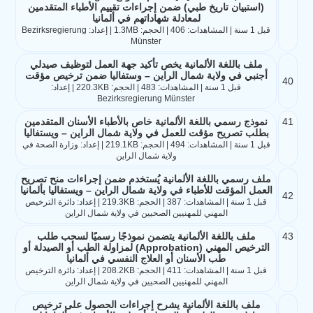
(استبيان تاريخ طبي) ضمن إجراءات تقييم الأطباء المتقدمين
لمعادلة شهاداتهم في ألمانيا
قبل 1 سنة | المشاهدات: 406 | الحجم: 1.3MB | إعداد: Bezirksregierung
Münster
ملف باللغة الألمانية يخص تأكيد جهة العمل لتوظيف صيدلي
أجنبي في ولاية شمال الراين – وستفاليا ضمن ترخيص مؤقت
40
قبل 1 سنة | المشاهدات: 483 | الحجم: 220.3KB | إعداد:
Bezirksregierung Münster
41
نموذج رسمي باللغة الألمانية خاص بالأطباء الأسنان المتقدمين
بطلب تصريح مؤقت للعمل في ولاية شمال الراين – ويستفاليا
قبل 1 سنة | المشاهدات: 494 | الحجم: 219.1KB | إعداد: وزارة الصحة في
ولاية شمال الراين
ملف رسمي باللغة الألمانية يُستخدم ضمن إجراءات منح تصريح
العمل المؤقت للأطباء في ولاية شمال الراين – ويستفاليا بألمانيا
42
قبل 1 سنة | المشاهدات: 387 | الحجم: 219.3KB | إعداد: دائرة الترخيص
المهني للمهنيين الصحيين في ولاية شمال الراين
43
ملف باللغة الألمانية يتضمن نموذجًا رسميًا لسحب طلب
الترخيص المهني (Approbation) لمزاولة الطب أو الصيدلة أو
طب الأسنان أو العلاج النفسي في ألمانيا
قبل 1 سنة | المشاهدات: 411 | الحجم: 208.2KB | إعداد: دائرة الترخيص
المهني للمهنيين الصحيين في ولاية شمال الراين
ملف باللغة الألمانية يشرح إجراءات الحصول على ترخيص