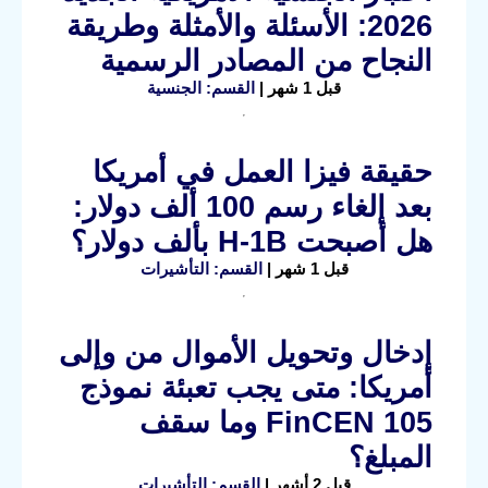
2026: الأسئلة والأمثلة وطريقة
النجاح من المصادر الرسمية
قبل 1 شهر |
القسم: الجنسية
حقيقة فيزا العمل في أمريكا
بعد إلغاء رسم 100 ألف دولار:
هل أصبحت H-1B بألف دولار؟
قبل 1 شهر |
القسم: التأشيرات
إدخال وتحويل الأموال من وإلى
أمريكا: متى يجب تعبئة نموذج
FinCEN 105 وما سقف
المبلغ؟
قبل 2 أشهر |
القسم: التأشيرات