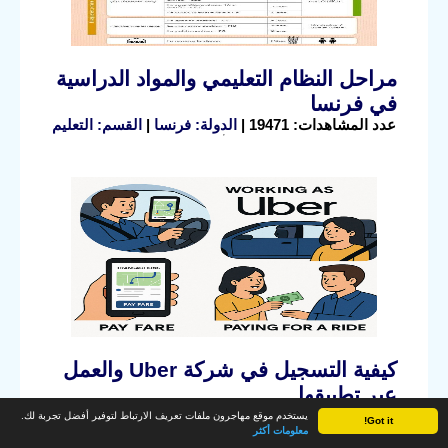
مراحل النظام التعليمي والمواد الدراسية
في فرنسا
عدد المشاهدات: 19471 |
الدولة: فرنسا
|
القسم: التعليم
كيفية التسجيل في شركة Uber والعمل
عبر تطبيقها
عدد المشاهدات: 16246 |
الدولة: القسم العام
|
القسم:
يستخدم موقع مهاجرون ملفات تعريف الارتباط لتوفير أفضل تجربة لك.
Got it!
العمل
معلومات أكثر