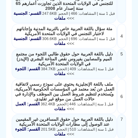
للتجنس في الولايات المتحدة الذين تجاوزت أعمارهم 65
سنة إصدار عام 2008
القسم: الجنسية
قبل 1 سنة | المشاهدات: 466 | الحجم: 247.6KB
>>>
ملفات
مئة سؤال باللغة العربية خاص بالتربية المدنية وإجاباتهم
لاختبار التجنس في الولايات المتحدة الأمريكية
4
القسم: الجنسية
قبل 1 سنة | المشاهدات: 696 | الحجم: 306.6KB
>>>
ملفات
5
دليل باللغة العربية حول حقوق طالبي اللجوء من مجتمع
الميم والمصابين بفيروس نقص المناعة البشري (الإيدز)
في الولايات المتحدة الأمريكية
القسم: اللجوء
قبل 1 سنة | المشاهدات: 409 | الحجم: 384.7KB
>>>
ملفات
ملف باللغة الإنجليزية يحتوي على نموذج رسمي لاتفاقية
العمل عن بُعد معتمد في المؤسسات الحكومية الأمريكية،
ويُستخدم لتنظيم شروط العمل بين الموظف والإدارة في
6
حالات العمل من موقع غير تقليدي.
القسم: العمل
قبل 1 سنة | المشاهدات: 446 | الحجم: 362.4KB
>>>
ملفات
7
دليل باللغة العربية حول حقوق المسافرين غير المقيمين
عند الوصول إلى مطارات الولايات المتحدة الأمريكية
القسم: اللجوء
قبل 1 سنة | المشاهدات: 510 | الحجم: 201.5KB
>>>
ملفات