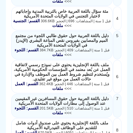
>>>
ملفات
مئة سؤال باللغة العربية خاص بالتربية المدنية وإجاباتهم
لاختبار التجنس في الولايات المتحدة الأمريكية
4
القسم: الجنسية
قبل 1 سنة | المشاهدات: 696 | الحجم: 306.6KB
>>>
ملفات
5
دليل باللغة العربية حول حقوق طالبي اللجوء من مجتمع
الميم والمصابين بفيروس نقص المناعة البشري (الإيدز)
في الولايات المتحدة الأمريكية
القسم: اللجوء
قبل 1 سنة | المشاهدات: 409 | الحجم: 384.7KB
>>>
ملفات
ملف باللغة الإنجليزية يحتوي على نموذج رسمي لاتفاقية
العمل عن بُعد معتمد في المؤسسات الحكومية الأمريكية،
ويُستخدم لتنظيم شروط العمل بين الموظف والإدارة في
6
حالات العمل من موقع غير تقليدي.
القسم: العمل
قبل 1 سنة | المشاهدات: 446 | الحجم: 362.4KB
>>>
ملفات
7
دليل باللغة العربية حول حقوق المسافرين غير المقيمين
عند الوصول إلى مطارات الولايات المتحدة الأمريكية
القسم: اللجوء
قبل 1 سنة | المشاهدات: 510 | الحجم: 201.5KB
>>>
ملفات
ملف باللغة الإنجليزية يحتوي على صندوق أدوات شامل
للتقديم على الوظائف الفيدرالية الأمريكية
8
القسم: العمل
قبل 1 سنة | المشاهدات: 6051 | الحجم: 670.5KB