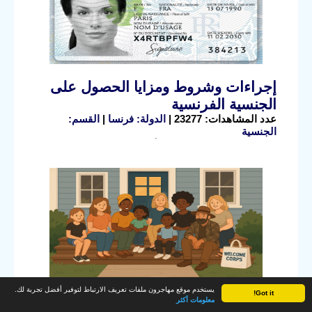
إجراءات وشروط ومزايا الحصول على
الجنسية الفرنسية
عدد المشاهدات: 23277 |
الدولة: فرنسا
|
القسم:
الجنسية
يستخدم موقع مهاجرون ملفات تعريف الارتباط لتوفير أفضل تجربة لك.
Got it!
ما هي الدول التي لا يستطيع ساكنوها
معلومات أكثر