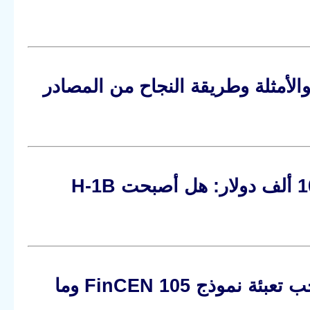
أمريكية الجديد 2026: الأسئلة والأمثلة وطريقة النجاح من المصادر
حقيقة فيزا العمل في أمريكا بعد إلغاء رسم 100 ألف دولار: هل أصبحت H-1B
إدخال وتحويل الأموال من وإلى أمريكا: متى يجب تعبئة نموذج FinCEN 105 وما