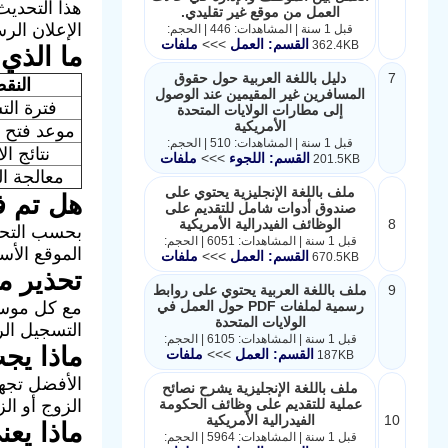
هذا التحديث
العمل من موقع غير تقليدي.
الإعلان الر
قبل 1 سنة | المشاهدات: 446 | الحجم:
القسم: العمل
>>>
ملفات
362.4KB
ما الذي 
7
دليل باللغة العربية حول حقوق
النق
المسافرين غير المقيمين عند الوصول
فترة ال
إلى مطارات الولايات المتحدة
الأمريكية
موعد فتح 
قبل 1 سنة | المشاهدات: 510 | الحجم:
نتائج الا
القسم: اللجوء
>>>
ملفات
201.5KB
معالجة ال
ملف باللغة الإنجليزية يحتوي على
هل تم ف
صندوق أدوات شامل للتقديم على
8
الوظائف الفيدرالية الأمريكية
بحسب التحدي
قبل 1 سنة | المشاهدات: 6051 | الحجم:
الموقع الأساسي للتقديم والتح
القسم: العمل
>>>
ملفات
670.5KB
تحذير م
9
ملف باللغة العربية يحتوي على روابط
رسمية لملفات PDF حول العمل في
مع كل موسم 
الولايات المتحدة
التسجيل الرسمي في برنامج DV يتم عبر موقع ال
قبل 1 سنة | المشاهدات: 6105 | الحجم:
ماذا يج
القسم: العمل
>>>
ملفات
187KB
الأفضل تجهي
ملف باللغة الإنجليزية يشرح نصائح
عملية للتقديم على وظائف الحكومة
الزوج أو ال
10
الفيدرالية الأمريكية
ماذا يعني تاريخ
قبل 1 سنة | المشاهدات: 5964 | الحجم: