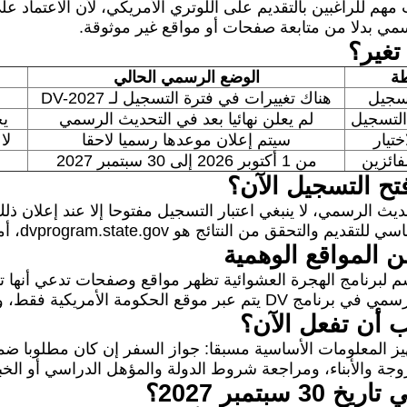
 مهم للراغبين بالتقديم على اللوتري الأمريكي، لأن الاعتماد عل
سمي بدلا من متابعة صفحات أو مواقع غير موثوقة.
تغير؟
طة
الوضع الرسمي الحالي
تسجيل
هناك تغييرات في فترة التسجيل لـ DV-2027
التسجيل
لم يعلن نهائيا بعد في التحديث الرسمي
يجب م
ختيار
سيتم إعلان موعدها رسميا لاحقا
لا
فائزين
من 1 أكتوبر 2026 إلى 30 سبتمبر 2027
تح التسجيل الآن؟
ث الرسمي، لا ينبغي اعتبار التسجيل مفتوحا إلا عند إعلان ذلك ع
قق من النتائج هو dvprogram.state.gov، أما الأخبار والتعليمات فتُنشر عبر travel.state.gov.
ن المواقع الوهمية
لبرنامج الهجرة العشوائية تظهر مواقع وصفحات تدعي أنها تسج
حكومة الأمريكية فقط، ولا توجد أي جهة تضمن الفوز أو تملك نتائج مسبقة.
ب أن تفعل الآن؟
ز المعلومات الأساسية مسبقا: جواز السفر إن كان مطلوبا ضمن 
زوجة والأبناء، ومراجعة شروط الدولة والمؤهل الدراسي أو الخب
 30 سبتمبر 2027؟