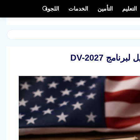
التعليم
التأمين
الخدمات
اللجوء
امج DV-2027