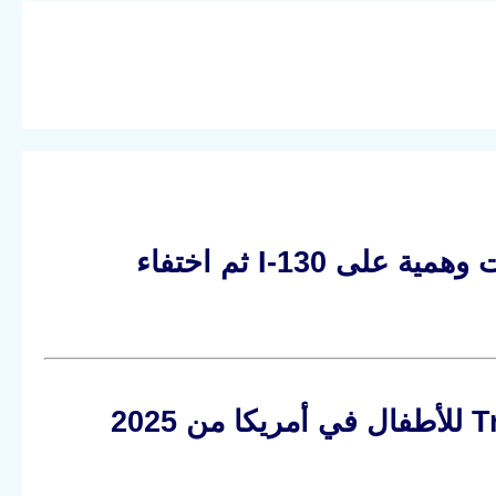
خلل USCIS يربك متقدمي لمّ الشمل: موافقات وهمية على I-130 ثم اختفاء
1000 دولار لكل مولود: دليل Trump Accounts للأطفال في أمريكا من 2025