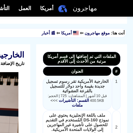
مهاجرون
أمريكا
العمل
التأش
أنت هنا:
موقع مهاجرون
⇦
أمريكا
⇦
📰 أخبار
الخارجية
الملفات التي تم إضافتها إلى قسم أمريكا
مرتبة من الأحدث إلى الأقدم
تاريخ الإضافة: 2026-05-31 13:49:46 بواسطة: مثابر | عدد المشا
#
العنوان
1
الخارجية الأمريكية تقر رسوم تسجيل
جديدة بقيمة واحد دولار للتسجيل
بالقرعة العشوائية
قبل 10 أشهر | المشاهدات: 725 | الحجم:
القسم: التأشيرات
>>>
400.5KB
ملفات
ملف باللغة الإنجليزية يحتوي على
نموذج DS-160 المُستخدم في التقديم
للحصول على تأشيرة غير المهاجرين
2
إلى الولايات المتحدة الأمريكية.