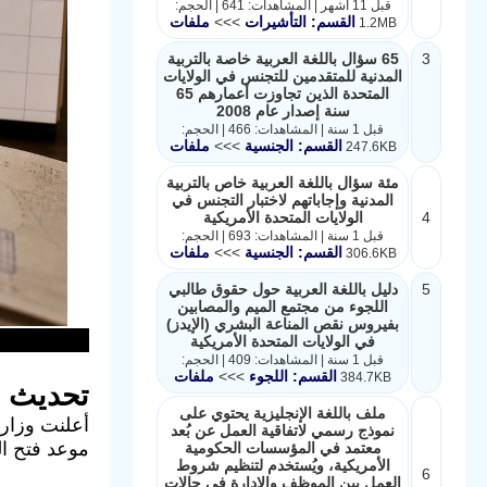
قبل 11 أشهر | المشاهدات: 641 | الحجم:
القسم: التأشيرات
>>>
ملفات
1.2MB
3
65 سؤال باللغة العربية خاصة بالتربية
المدنية للمتقدمين للتجنس في الولايات
المتحدة الذين تجاوزت أعمارهم 65
سنة إصدار عام 2008
قبل 1 سنة | المشاهدات: 466 | الحجم:
القسم: الجنسية
>>>
ملفات
247.6KB
مئة سؤال باللغة العربية خاص بالتربية
المدنية وإجاباتهم لاختبار التجنس في
4
الولايات المتحدة الأمريكية
قبل 1 سنة | المشاهدات: 693 | الحجم:
القسم: الجنسية
>>>
ملفات
306.6KB
5
دليل باللغة العربية حول حقوق طالبي
اللجوء من مجتمع الميم والمصابين
بفيروس نقص المناعة البشري (الإيدز)
في الولايات المتحدة الأمريكية
قبل 1 سنة | المشاهدات: 409 | الحجم:
القسم: اللجوء
>>>
ملفات
384.7KB
تحديث رس
ملف باللغة الإنجليزية يحتوي على
نموذج رسمي لاتفاقية العمل عن بُعد
موعد فتح ال
معتمد في المؤسسات الحكومية
الأمريكية، ويُستخدم لتنظيم شروط
6
العمل بين الموظف والإدارة في حالات