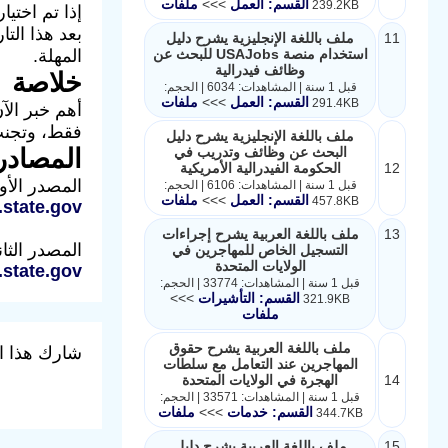
القسم: العمل
>>>
ملفات
239.2KB
11
ملف باللغة الإنجليزية يشرح دليل
استخدام منصة USAJobs للبحث عن
المهلة.
وظائف فيدرالية
خلاصة
قبل 1 سنة | المشاهدات: 6034 | الحجم:
القسم: العمل
>>>
ملفات
291.4KB
فقط، وتجنب 
ملف باللغة الإنجليزية يشرح دليل
البحث عن وظائف وتدريب في
المصادر
12
الحكومة الفيدرالية الأمريكية
المصدر الأول:
قبل 1 سنة | المشاهدات: 6106 | الحجم:
القسم: العمل
>>>
ملفات
457.8KB
.state.gov
13
ملف باللغة العربية يشرح إجراءات
المصدر الثاني: الموق
التسجيل الخاص للمهاجرين في
الولايات المتحدة
.state.gov
قبل 1 سنة | المشاهدات: 33774 | الحجم:
القسم: التأشيرات
>>>
321.9KB
ملفات
ملف باللغة العربية يشرح حقوق
شارك هذا ا
المهاجرين عند التعامل مع سلطات
14
الهجرة في الولايات المتحدة
قبل 1 سنة | المشاهدات: 33571 | الحجم:
القسم: خدمات
>>>
ملفات
344.7KB
15
ملف باللغة العربية يشرح دليل