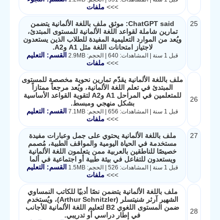
>>>
ملفات
25
ChatGPT said: موثق ملف باللغة الألمانية يتضمن
تمارين شاملة لقواعد اللغة الألمانية للمستوى المبتدئ،
ويُعد من الموارد التعليمية المفيدة للطلاب الذين يستعدون
لاجتياز امتحانات اللغة مثل A1 وA2.
القسم: التعليم
قبل 1 سنة | المشاهدات: 640 | الحجم: 2.9MB
>>>
ملفات
ملف باللغة الألمانية يقدّم تمارين نحوية مخصصة للمستوى
المبتدئ في تعلم اللغة الألمانية، ويُعد مرجعاً ممتازاً
للمتعلمين في المراحل A1 وA2 لتقوية القواعد الأساسية
26
بشكل منهجي ومبسط.
القسم: التعليم
قبل 1 سنة | المشاهدات: 656 | الحجم: 7.1MB
>>>
ملفات
27
ملف باللغة الألمانية يحتوي على جمل وعبارات مفيدة
مستخدمة في الحياة اليومية والمواقف الطبية، مُصمم
خصيصًا للناطقين بالعربية ممن يتعلمون اللغة الألمانية
ويستعدون للتفاعل في بيئة طبية أو اجتماعية في ألما
القسم: التعليم
قبل 1 سنة | المشاهدات: 526 | الحجم: 1.5MB
>>>
ملفات
ملف باللغة الألمانية يتضمن نصًا أدبيًا للكاتب النمساوي
الشهير آرثر شنيتسلر (Arthur Schnitzler)، ويُستخدم
ضمن المستوى اللغوي B2 لتعليم اللغة الألمانية للأجانب
28
في إطار دراسي أو تدريبي.