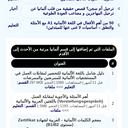
4
ترحيل أم سجن؟ قصص حقيقية من قلب ألمانيا عن
أخبار
ترحيل المهاجرين و مصاعب العودة الطوعية
50 من أهم الأفعال في اللغة الألمانية A1 مع الأمثلة
5
التعليم
والنطق – أساسيات لا غنى عنها للمبتدئين!
الملفات التي تم إضافتها إلى قسم ألمانيا مرتبة من الأحدث إلى
الأقدم
#
العنوان
1
دليل شامل باللغة الألمانية للتحضير لمقابلات العمل في
المستشفيات الألمانية للممرضين والممرضات
القسم:
قبل 11 أشهر | المشاهدات: 1085 | الحجم: 297.9KB
التعليم
>>>
ملفات
أهم الأسئلة والأجوبة لمقابلة العمل
(Vorstellungsgespräch) باللغتين العربية والألمانية
2
القسم: التعليم
قبل 11 أشهر | المشاهدات: 1193 | الحجم: 1.5MB
>>>
ملفات
3
معجم الكلمات الألمانية - العربية لشهادة Zertifikat
(مستوى B1/B2)