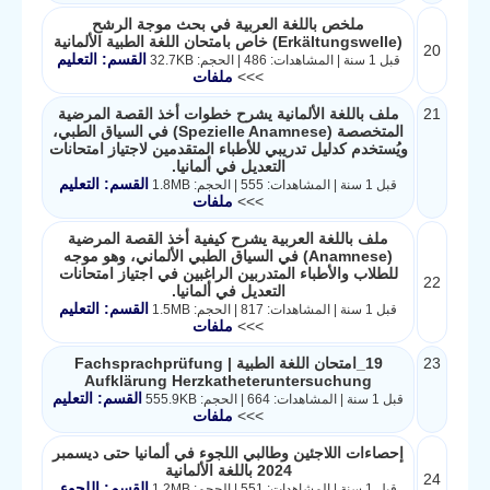
ملخص باللغة العربية في بحث موجة الرشح
(Erkältungswelle) خاص بامتحان اللغة الطبية الألمانية
20
القسم: التعليم
قبل 1 سنة | المشاهدات: 486 | الحجم: 32.7KB
>>>
ملفات
21
ملف باللغة الألمانية يشرح خطوات أخذ القصة المرضية
المتخصصة (Spezielle Anamnese) في السياق الطبي،
ويُستخدم كدليل تدريبي للأطباء المتقدمين لاجتياز امتحانات
التعديل في ألمانيا.
القسم: التعليم
قبل 1 سنة | المشاهدات: 555 | الحجم: 1.8MB
>>>
ملفات
ملف باللغة العربية يشرح كيفية أخذ القصة المرضية
(Anamnese) في السياق الطبي الألماني، وهو موجه
للطلاب والأطباء المتدربين الراغبين في اجتياز امتحانات
22
التعديل في ألمانيا.
القسم: التعليم
قبل 1 سنة | المشاهدات: 817 | الحجم: 1.5MB
>>>
ملفات
23
19_امتحان اللغة الطبية Fachsprachprüfung |
Aufklärung Herzkatheteruntersuchung
القسم: التعليم
قبل 1 سنة | المشاهدات: 664 | الحجم: 555.9KB
>>>
ملفات
إحصاءات اللاجئين وطالبي اللجوء في ألمانيا حتى ديسمبر
2024 باللغة الألمانية
24
القسم: اللجوء
قبل 1 سنة | المشاهدات: 551 | الحجم: 1.2MB