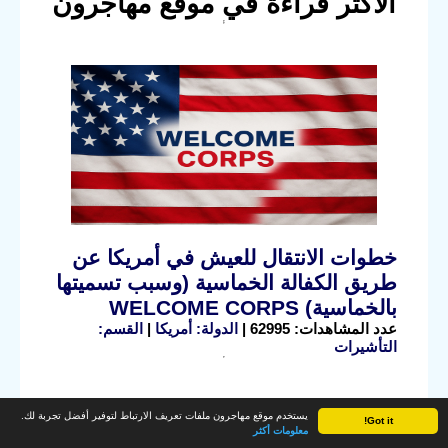
الأكثر قراءة في موقع مهاجرون
خطوات الانتقال للعيش في أمريكا عن
طريق الكفالة الخماسية (وسبب تسميتها
بالخماسية) WELCOME CORPS
عدد المشاهدات: 62995 |
الدولة: أمريكا
|
القسم:
التأشيرات
يستخدم موقع مهاجرون ملفات تعريف الارتباط لتوفير أفضل تجربة لك.
Got it!
معلومات أكثر