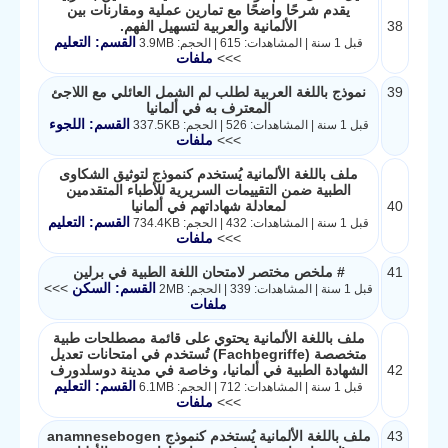
يقدم شرحًا واضحًا مع تمارين عملية ومقارنات بين
38
الألمانية والعربية لتسهيل الفهم.
القسم: التعليم
قبل 1 سنة | المشاهدات: 615 | الحجم: 3.9MB
>>>
ملفات
39
نموذج باللغة العربية لطلب لم الشمل العائلي مع اللاجئ
المعترف به في ألمانيا
القسم: اللجوء
قبل 1 سنة | المشاهدات: 526 | الحجم: 337.5KB
>>>
ملفات
ملف باللغة الألمانية يُستخدم كنموذج لتوثيق الشكاوى
الطبية ضمن التقييمات السريرية للأطباء المتقدمين
40
لمعادلة شهاداتهم في ألمانيا
القسم: التعليم
قبل 1 سنة | المشاهدات: 432 | الحجم: 734.4KB
>>>
ملفات
41
# ملخص مختصر لامتحان اللغة الطبية في برلين
القسم: السكن
>>>
قبل 1 سنة | المشاهدات: 339 | الحجم: 2MB
ملفات
ملف باللغة الألمانية يحتوي على قائمة مصطلحات طبية
متخصصة (Fachbegriffe) تُستخدم في امتحانات تعديل
42
الشهادة الطبية في ألمانيا، وخاصة في مدينة دوسلدورف
القسم: التعليم
قبل 1 سنة | المشاهدات: 712 | الحجم: 6.1MB
>>>
ملفات
43
ملف باللغة الألمانية يُستخدم كنموذج anamnesebogen