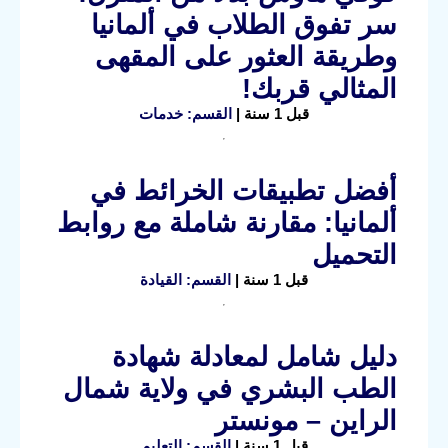
سر تفوق الطلاب في ألمانيا
وطريقة العثور على المقهى
المثالي قربك!
قبل 1 سنة |
القسم: خدمات
أفضل تطبيقات الخرائط في
ألمانيا: مقارنة شاملة مع روابط
التحميل
قبل 1 سنة |
القسم: القيادة
دليل شامل لمعادلة شهادة
الطب البشري في ولاية شمال
الراين – مونستر
قبل 1 سنة |
القسم: التعليم