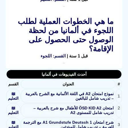
ما هي الخطوات العملية لطلب
اللجوء في ألمانيا من لحظة
الوصول حتى الحصول على
الإقامة؟
قبل 1 سنة |
القسم: اللجوء
أحدث الفيديوهات في ألمانيا
#
العنوان
القسم
نموذج امتحان A2 في اللغة الألمانية مع الشرح بالعربية
📖
1
– تدريب شامل للبالغين
التعليم
2
امتحان ÖSD KID A2 للأطفال مع شرح بالعربية –
📖
تدريب شامل للمستوى A2
التعليم
شرح امتحان A1 Grundstufe Deutsch 1 مع الترجمة
📖
3
للعربية – تدريب شامل للمبتدئين
التعليم