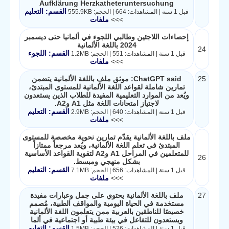
Aufklärung Herzkatheteruntersuchung
القسم: التعليم
قبل 1 سنة | المشاهدات: 664 | الحجم: 555.9KB
>>>
ملفات
إحصاءات اللاجئين وطالبي اللجوء في ألمانيا حتى ديسمبر
2024 باللغة الألمانية
24
القسم: اللجوء
قبل 1 سنة | المشاهدات: 551 | الحجم: 1.2MB
>>>
ملفات
25
ChatGPT said: موثق ملف باللغة الألمانية يتضمن
تمارين شاملة لقواعد اللغة الألمانية للمستوى المبتدئ،
ويُعد من الموارد التعليمية المفيدة للطلاب الذين يستعدون
لاجتياز امتحانات اللغة مثل A1 وA2.
القسم: التعليم
قبل 1 سنة | المشاهدات: 640 | الحجم: 2.9MB
>>>
ملفات
ملف باللغة الألمانية يقدّم تمارين نحوية مخصصة للمستوى
المبتدئ في تعلم اللغة الألمانية، ويُعد مرجعاً ممتازاً
للمتعلمين في المراحل A1 وA2 لتقوية القواعد الأساسية
26
بشكل منهجي ومبسط.
القسم: التعليم
قبل 1 سنة | المشاهدات: 656 | الحجم: 7.1MB
>>>
ملفات
27
ملف باللغة الألمانية يحتوي على جمل وعبارات مفيدة
مستخدمة في الحياة اليومية والمواقف الطبية، مُصمم
خصيصًا للناطقين بالعربية ممن يتعلمون اللغة الألمانية
ويستعدون للتفاعل في بيئة طبية أو اجتماعية في ألما
القسم: التعليم
قبل 1 سنة | المشاهدات: 526 | الحجم: 1.5MB