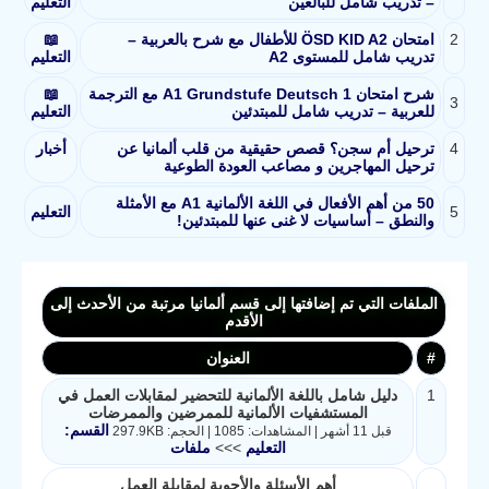
– تدريب شامل للبالغين
التعليم
2
امتحان ÖSD KID A2 للأطفال مع شرح بالعربية –
📖
تدريب شامل للمستوى A2
التعليم
شرح امتحان A1 Grundstufe Deutsch 1 مع الترجمة
📖
3
للعربية – تدريب شامل للمبتدئين
التعليم
4
ترحيل أم سجن؟ قصص حقيقية من قلب ألمانيا عن
أخبار
ترحيل المهاجرين و مصاعب العودة الطوعية
50 من أهم الأفعال في اللغة الألمانية A1 مع الأمثلة
5
التعليم
والنطق – أساسيات لا غنى عنها للمبتدئين!
الملفات التي تم إضافتها إلى قسم ألمانيا مرتبة من الأحدث إلى
الأقدم
#
العنوان
1
دليل شامل باللغة الألمانية للتحضير لمقابلات العمل في
المستشفيات الألمانية للممرضين والممرضات
القسم:
قبل 11 أشهر | المشاهدات: 1085 | الحجم: 297.9KB
التعليم
>>>
ملفات
أهم الأسئلة والأجوبة لمقابلة العمل