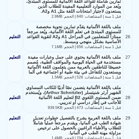
تمارين شاملة لقواعد اللغة الألمانية للمستوى المبتدئ،
ويُعد من الموارد التعليمية المفيدة للطلاب الذين
يستعدون لاجتياز امتحانات اللغة مثل A1 وA2.
قبل 1 سنة | المشاهدات: 640 | الحجم: 2.9MB
ملف باللغة الألمانية يقدّم تمارين نحوية مخصصة
للمستوى المبتدئ في تعلم اللغة الألمانية، ويُعد مرجعاً
26
ممتازاً للمتعلمين في المراحل A1 وA2 لتقوية القواعد
التعليم
الأساسية بشكل منهجي ومبسط.
قبل 1 سنة | المشاهدات: 656 | الحجم: 7.1MB
27
ملف باللغة الألمانية يحتوي على جمل وعبارات مفيدة
التعليم
مستخدمة في الحياة اليومية والمواقف الطبية، مُصمم
خصيصًا للناطقين بالعربية ممن يتعلمون اللغة الألمانية
ويستعدون للتفاعل في بيئة طبية أو اجتماعية في ألما
قبل 1 سنة | المشاهدات: 526 | الحجم: 1.5MB
ملف باللغة الألمانية يتضمن نصًا أدبيًا للكاتب النمساوي
الشهير آرثر شنيتسلر (Arthur Schnitzler)، ويُستخدم
28
ضمن المستوى اللغوي B2 لتعليم اللغة الألمانية
التعليم
للأجانب في إطار دراسي أو تدريبي.
قبل 1 سنة | المشاهدات: 473 | الحجم: 939.5KB
29
ملف باللغة العربية يشرح بالتفصيل خطوات تعديل
التعليم
شهادة الطب في ألمانيا، ويقدم مرجعاً عملياً شاملاً
للطلاب والأطباء الراغبين بالحصول على ترخيص
مزاولة مهنة الطب في ألمانيا.
قبل 1 سنة | المشاهدات: 704 | الحجم: 1.4MB