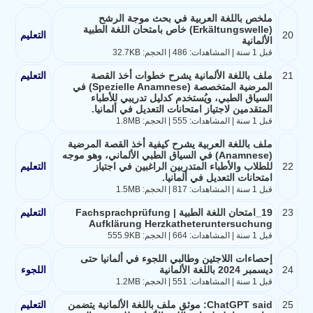
ملخص باللغة العربية في بحث موجة الرشح
(Erkältungswelle) خاص بامتحان اللغة الطبية
20
التعليم
الألمانية
قبل 1 سنة | المشاهدات: 486 | الحجم: 32.7KB
21
ملف باللغة الألمانية يشرح خطوات أخذ القصة
التعليم
المرضية المتخصصة (Spezielle Anamnese) في
السياق الطبي، ويُستخدم كدليل تدريبي للأطباء
المتقدمين لاجتياز امتحانات التعديل في ألمانيا.
قبل 1 سنة | المشاهدات: 555 | الحجم: 1.8MB
ملف باللغة العربية يشرح كيفية أخذ القصة المرضية
(Anamnese) في السياق الطبي الألماني، وهو موجه
22
للطلاب والأطباء المتدربين الراغبين في اجتياز
التعليم
امتحانات التعديل في ألمانيا.
قبل 1 سنة | المشاهدات: 817 | الحجم: 1.5MB
23
19_امتحان اللغة الطبية Fachsprachprüfung |
التعليم
Aufklärung Herzkatheteruntersuchung
قبل 1 سنة | المشاهدات: 664 | الحجم: 555.9KB
إحصاءات اللاجئين وطالبي اللجوء في ألمانيا حتى
24
ديسمبر 2024 باللغة الألمانية
اللجوء
قبل 1 سنة | المشاهدات: 551 | الحجم: 1.2MB
25
ChatGPT said: موثق ملف باللغة الألمانية يتضمن
التعليم