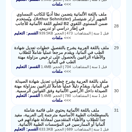
>>>
ملفات
ملف باللغة الألمانية يتضمن نصًا أدبيًا للكاتب النمساوي
الشهير آرثر شنيتسلر (Arthur Schnitzler)، ويُستخدم
ضمن المستوى اللغوي B2 لتعليم اللغة الألمانية للأجانب
28
في إطار دراسي أو تدريبي.
القسم: التعليم
قبل 1 سنة | المشاهدات: 473 | الحجم: 939.5KB
>>>
ملفات
29
ملف باللغة العربية يشرح بالتفصيل خطوات تعديل شهادة
الطب في ألمانيا، ويقدم مرجعاً عملياً شاملاً للطلاب
والأطباء الراغبين بالحصول على ترخيص مزاولة مهنة
الطب في ألمانيا.
القسم: التعليم
قبل 1 سنة | المشاهدات: 704 | الحجم: 1.4MB
>>>
ملفات
ملف باللغة العربية يشرح خطوات تعديل شهادة الصيدلة
في ألمانيا، ويقدّم دليلاً عملياً شاملاً للراغبين بمزاولة مهنة
30
الصيدلة داخل الأراضي الألمانية وفق القوانين الرسمية.
القسم: التعليم
قبل 1 سنة | المشاهدات: 780 | الحجم: 5.4MB
>>>
ملفات
31
ملف باللغة الألمانية يحتوي على قائمة شاملة
بالمصطلحات الطبية الأساسية مترجمة إلى العربية، مفيد
جداً للطلاب والأطباء المتقدمين لمعادلة شهاداتهم في
ألمانيا أو الممارسين في المؤسسات الطبية الألمانية.
القسم: التعليم
قبل 1 سنة | المشاهدات: 689 | الحجم: 633.3KB