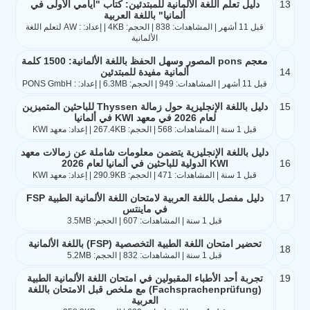
13
دليل تعلم اللغة الألمانية للمبتدئين: كتاب "أيامي الأولى في
ألمانيا" باللغة العربية
قبل 11 أشهر | المشاهدات: 838 | الحجم: 4KB | إعداد: : AW لتعلم اللغة
الألمانية
معجم pons المصور وسهل الحفظ باللغة الألمانية: 1500 كلمة
14
ألمانية مفيدة للمبتدئين
قبل 11 أشهر | المشاهدات: 949 | الحجم: 6.3MB | إعداد: : PONS GmbH
15
دليل باللغة الإنجليزية حول زمالة Thyssen للباحثين المتميزين
لعام 2026 في معهد KWI في ألمانيا
قبل 1 سنة | المشاهدات: 568 | الحجم: 267.4KB | إعداد: معهد KWI
دليل باللغة الإنجليزية يتضمن معلومات شاملة عن زمالات معهد
16
KWI الدولية للباحثين في ألمانيا لعام 2026
قبل 1 سنة | المشاهدات: 471 | الحجم: 290.9KB | إعداد: معهد KWI
17
دليل مفصل باللغة العربية لامتحان اللغة الألمانية الطبية FSP
في ماينتس
قبل 1 سنة | المشاهدات: 607 | الحجم: 3.5MB
تحضير امتحان اللغة الطبية التخصصية (FSP) باللغة الألمانية
18
قبل 1 سنة | المشاهدات: 832 | الحجم: 5.2MB
19
تجربة أحد الأطباء المقبولين في امتحان اللغة الألمانية الطبية
(Fachsprachenprüfung) مع ملخص قبل الامتحان باللغة
العربية