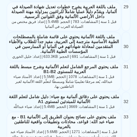
29
ملف باللغة العربية يشرح خطوات تعديل شهادة الصيدلة في
ألمانيا، ويقدّم دليلاً عملياً شاملاً للراغبين بمزاولة مهنة الصيدلة
داخل الأراضي الألمانية وفق القوانين الرسمية.
قبل 1 سنة | المشاهدات: 783 | الحجم: 5.4MB | إعداد: فريق مختص من
الصيادلة العرب في ألمانيا
ملف باللغة الألمانية يحتوي على قائمة شاملة بالمصطلحات
الطبية الأساسية مترجمة إلى العربية، مفيد جداً للطلاب والأطباء
30
المتقدمين لمعادلة شهاداتهم في ألمانيا أو الممارسين في
المؤسسات الطبية الألمانية.
قبل 1 سنة | المشاهدات: 691 | الحجم: 633.3KB | إعداد: خليل الخوري
31
ملف يحتوي المرجع الشامل لتعلم الألمانية وشرح مبسط باللغة
العربية للمستوى B1-B2
قبل 1 سنة | المشاهدات: 1078 | الحجم: 5.5MB | إعداد: الأستاذ ضياء
عبدالله، يُعد مرجعًا تعليميًا شاملًا ومبسطًا لتعلّم اللغة الألمانية لغير
الناطقين بها،
ملف يحتوي على دقائق ألمانية مع ضياء: دليل شامل لتعلم اللغة
32
الألمانية للمبتدئين لمستوى A1
قبل 1 سنة | المشاهدات: 3669 | الحجم: 5.4MB | إعداد: ضياء عبداللّه
33
ملف يحتوي على نصائح بعنوان الطريق إلى الألمانية B1 - مع
ضياء عبد الله: قواعد، محادثات وتطبيقات واقعية للناطقين
بالعربية
قبل 1 سنة | المشاهدات: 1271 | الحجم: 5.6MB | إعداد: الأستاذ ضياء عبد
الله. يتميز بأسلوب مبسط ومباشر، ويغطي قواعد نحوية مهمة مثل حالة