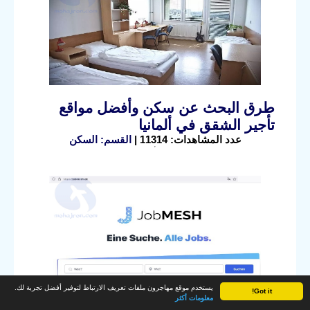
طرق البحث عن سكن وأفضل مواقع
تأجير الشقق في ألمانيا
عدد المشاهدات: 11314 |
القسم: السكن
يستخدم موقع مهاجرون ملفات تعريف الارتباط لتوفير أفضل تجربة لك.
Got it!
معلومات أكثر
شرح موقع جوب ميش للعمل في ألمانيا