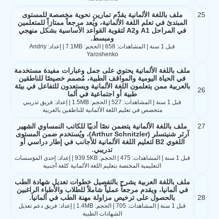
25
ملف باللغة الألمانية يقدّم تمارين نحوية مخصصة للمستوى
المبتدئ في تعلم اللغة الألمانية، ويُعد مرجعاً ممتازاً للمتعلمين
في المراحل A1 وA2 لتقوية القواعد الأساسية بشكل منهجي
ومبسط.
قبل 1 سنة | المشاهدات: 658 | الحجم: 7.1MB | إعداد: Andriy
Yaroshenko
ملف باللغة الألمانية يحتوي على جمل وعبارات مفيدة مستخدمة
في الحياة اليومية والمواقف الطبية، مُصمم خصيصًا للناطقين
بالعربية ممن يتعلمون اللغة الألمانية ويستعدون للتفاعل في بيئة
26
طبية أو اجتماعية في ألما
قبل 1 سنة | المشاهدات: 527 | الحجم: 1.5MB | إعداد: فريق تدريبي
متخصص في تعليم اللغة الألمانية للناطقين بالعربية
27
ملف باللغة الألمانية يتضمن نصًا أدبيًا للكاتب النمساوي الشهير
آرثر شنيتسلر (Arthur Schnitzler)، ويُستخدم ضمن المستوى
اللغوي B2 لتعليم اللغة الألمانية للأجانب في إطار دراسي أو
تدريبي.
قبل 1 سنة | المشاهدات: 475 | الحجم: 939.5KB | إعداد: إحدى المؤسسات
التعليمية المختصة بتعليم اللغة الألمانية كلغة أجنبية
ملف باللغة العربية يشرح بالتفصيل خطوات تعديل شهادة الطب
في ألمانيا، ويقدم مرجعاً عملياً شاملاً للطلاب والأطباء الراغبين
28
بالحصول على ترخيص مزاولة مهنة الطب في ألمانيا.
قبل 1 سنة | المشاهدات: 705 | الحجم: 1.4MB | إعداد: فريق دعم تعديل
الشهادات الطبية