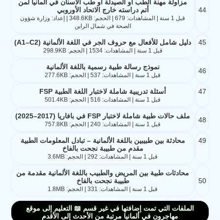
مزاولة مهنة الطب أو الصيدلة أو طب الأسنان في ألمانيا لمن
44
أتم دراسته خارج الاتحاد الأوروبي
قبل 1 سنة | المشاهدات: 679 | الحجم: 348.6KB | إعداد: وزارة شؤون
الصحة في شمال الراين
45
دليل شامل للأفعال مع حروف الجر في اللغة الألمانية (A1–C2)
قبل 1 سنة | المشاهدات: 1534 | الحجم: 298.9KB
نموذج رسالة طبية رسمية باللغة الألمانية
46
قبل 1 سنة | المشاهدات: 537 | الحجم: 277.6KB
47
أسئلة تدريبية شاملة لاختبار اللغة الطبية FSP
قبل 1 سنة | المشاهدات: 516 | الحجم: 501.4KB
ملف حالات طبية شاملة لاختبار FSP في بافاريا (2017–2025)
48
قبل 1 سنة | المشاهدات: 240 | الحجم: 757.8KB
49
محادثة بين طبيبين باللغة الألمانية – تبادل المعلومات الطبية
مقدم من طبيبة نجحت بالفاخ
قبل 1 سنة | المشاهدات: 292 | الحجم: 3.6MB
محادثات طبية بين المريض والطبيب باللغة الألمانية مقدمة من
50
طبيبة نجحت بالفاخ
قبل 1 سنة | المشاهدات: 331 | الحجم: 1.8MB
الملفات التي تمت إضافتها في غير قسم 📖 التعليم إلى موقع
مهاجرون في ألمانيا مرتبة من الأحدث إلى الأقدم