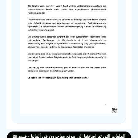
الملفات التي تم إضافتها إلى موقع مهاجرون في ألمانيا - قسم 📖