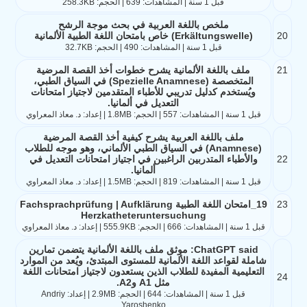
قبل 1 سنة | المشاهدات: 639 | الحجم: 258.3KB
ملخص باللغة العربية في بحث موجة الرشح
20
(Erkältungswelle) خاص بامتحان اللغة الطبية الألمانية
قبل 1 سنة | المشاهدات: 490 | الحجم: 32.7KB
21
ملف باللغة الألمانية يشرح خطوات أخذ القصة المرضية
المتخصصة (Spezielle Anamnese) في السياق الطبي،
ويُستخدم كدليل تدريبي للأطباء المتقدمين لاجتياز امتحانات
التعديل في ألمانيا.
قبل 1 سنة | المشاهدات: 557 | الحجم: 1.8MB | إعداد: د. معاذ المعراوي
ملف باللغة العربية يشرح كيفية أخذ القصة المرضية
(Anamnese) في السياق الطبي الألماني، وهو موجه للطلاب
22
والأطباء المتدربين الراغبين في اجتياز امتحانات التعديل في
ألمانيا.
قبل 1 سنة | المشاهدات: 819 | الحجم: 1.5MB | إعداد: د. معاذ المعراوي
23
19_امتحان اللغة الطبية Fachsprachprüfung | Aufklärung
Herzkatheteruntersuchung
قبل 1 سنة | المشاهدات: 666 | الحجم: 555.9KB | إعداد: د. معاذ المعراوي
ChatGPT said: موثق ملف باللغة الألمانية يتضمن تمارين
شاملة لقواعد اللغة الألمانية للمستوى المبتدئ، ويُعد من الموارد
التعليمية المفيدة للطلاب الذين يستعدون لاجتياز امتحانات اللغة
24
مثل A1 وA2.
قبل 1 سنة | المشاهدات: 644 | الحجم: 2.9MB | إعداد: Andriy
Yaroshenko