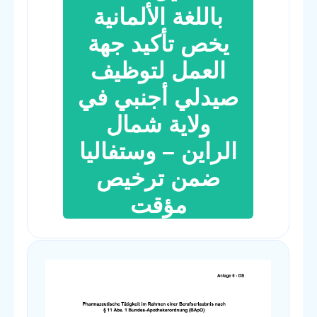
باللغة الألمانية
يخص تأكيد جهة
العمل لتوظيف
صيدلي أجنبي في
ولاية شمال
الراين – وستفاليا
ضمن ترخيص
مؤقت