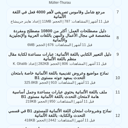
Müller-Thurau
7
مرجع شامل وقاموس تصريفي لأهم 4000 فعل في اللغة
الألمانية
قبل 11 أشهر | المشاهدات: 787 | الحجم: 11MB | إعداد: هاينز جريبشاخ
دليل مصطلحات العمل: أكثر من 10800 مصطلح ومفردة
متخصصة في مجال الأعمال والمهن باللغات العربية والإنجليزية
8
والألمانية
قبل 11 أشهر | المشاهدات: 676 | الحجم: 6MB
9
دليل التعبير الكتابي باللغة الألمانية: عبارات مساعدة لكتابة مقال
منظم باللغة الألمانية
قبل 11 أشهر | المشاهدات: 806 | الحجم: 282KB | إعداد: K. Ghalib
نماذج مواضيع وعروض تقديمية باللغة الألمانية خاصة بامتحان
10
التحدث بمعهد جوته مستوى B1
قبل 11 أشهر | المشاهدات: 910 | الحجم: 325.8KB
11
ملف باللغة الألمانية يحتوي عبارات مساعدة وجمل أساسية
هامة لامتحان التحدث باللغة الألمانية مستوى B1
قبل 11 أشهر | المشاهدات: 950 | الحجم: 219KB
نماذج وشروحات امتحان اللغة الألمانية للمستوى B1 في قسمي
12
التحدث والكتابة- باللغة الألمانية
قبل 11 أشهر | المشاهدات: 2442 | الحجم: 418KB