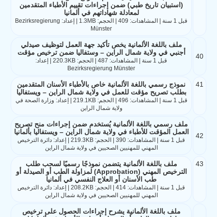
(استبيان تاريخ طبي) ضمن إجراءات تقييم الأطباء المتقدمين
لمعادلة شهاداتهم في ألمانيا
قبل 1 سنة | المشاهدات: 409 | الحجم: 1.3MB | إعداد: Bezirksregierung
Münster
ملف باللغة الألمانية يخص تأكيد جهة العمل لتوظيف صيدلي
أجنبي في ولاية شمال الراين – وستفاليا ضمن ترخيص مؤقت
40
قبل 1 سنة | المشاهدات: 487 | الحجم: 220.3KB | إعداد:
Bezirksregierung Münster
41
نموذج رسمي باللغة الألمانية خاص بالأطباء الأسنان المتقدمين
بطلب تصريح مؤقت للعمل في ولاية شمال الراين – ويستفاليا
قبل 1 سنة | المشاهدات: 496 | الحجم: 219.1KB | إعداد: وزارة الصحة في
ولاية شمال الراين
ملف رسمي باللغة الألمانية يُستخدم ضمن إجراءات منح تصريح
العمل المؤقت للأطباء في ولاية شمال الراين – ويستفاليا بألمانيا
42
قبل 1 سنة | المشاهدات: 390 | الحجم: 219.3KB | إعداد: دائرة الترخيص
المهني للمهنيين الصحيين في ولاية شمال الراين
43
ملف باللغة الألمانية يتضمن نموذجًا رسميًا لسحب طلب
الترخيص المهني (Approbation) لمزاولة الطب أو الصيدلة أو
طب الأسنان أو العلاج النفسي في ألمانيا
قبل 1 سنة | المشاهدات: 414 | الحجم: 208.2KB | إعداد: دائرة الترخيص
المهني للمهنيين الصحيين في ولاية شمال الراين
ملف باللغة الألمانية يشرح إجراءات الحصول على ترخيص