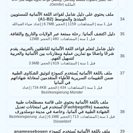
الملكية (Genitiv)،
ملف يحتوي على دليل شامل لقواعد اللغة الألمانية للمستويين
34
المبتدئ والمتوسط (A1-B2)
قبل 1 سنة | المشاهدات: 1159 | الحجم: 6.7MB | إعداد: ضياء العبدالله
35
دليل اكتشف ألمانيا: رحلة ممتعة عبر الولايات والتاريخ والثقافة.
قبل 1 سنة | المشاهدات: 480 | الحجم: 12MB
دليل شامل لتعلم قواعد اللغة الألمانية للناطقين بالعربية، يقدم
شرحًا واضحًا مع تمارين عملية ومقارنات بين الألمانية والعربية
36
لتسهيل الفهم.
قبل 1 سنة | المشاهدات: 619 | الحجم: 3.9MB
37
ملف باللغة الألمانية يُستخدم كنموذج لتوثيق الشكاوى الطبية
ضمن التقييمات السريرية للأطباء المتقدمين لمعادلة شهاداتهم
في ألمانيا
قبل 1 سنة | المشاهدات: 434 | الحجم: 734.4KB | إعداد:
Bezirksregierung Münster
ملف باللغة الألمانية يحتوي على قائمة مصطلحات طبية
متخصصة (Fachbegriffe) تُستخدم في امتحانات تعديل
38
الشهادة الطبية في ألمانيا، وخاصة في مدينة دوسلدورف
قبل 1 سنة | المشاهدات: 713 | الحجم: 6.1MB | إعداد: Bezirksregierung
Düsseldorf
39
ملف باللغة الألمانية يُستخدم كنموذج anamnesebogen