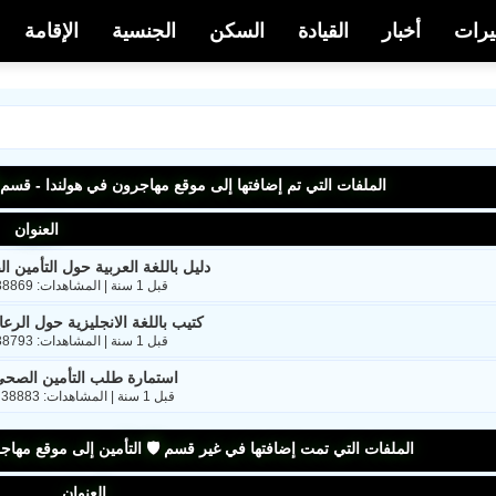
يرات
أخبار
القيادة
السكن
الجنسية
الإقامة
الملفات التي تم إضافتها إلى موقع مهاجرون في هولندا - قسم 
العنوان
دليل باللغة العربية حول التأمين ا
قبل 1 سنة | المشاهدات: 38869 | الحجم: 1.8MB
كتيب باللغة الانجليزية حول الرعا
قبل 1 سنة | المشاهدات: 38793 | الحجم: 1.1MB
استمارة طلب التأمين الصحي ب
قبل 1 سنة | المشاهدات: 38883 | الحجم: 202.8KB
الملفات التي تمت إضافتها في غير قسم 🛡️ التأمين إلى موقع مهاج
العنوان