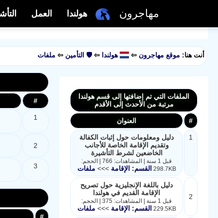
مهاجرون
هولندا
العمل
التأش
أنت هنا:
موقع مهاجرون
⇦
هولندا
⇦
🛡️ التأمين
⇦
ملفات
الملفات التي تم إضافتها إلى قسم هولندا
#
مرتبة من الأحدث إلى الأقدم
1
#
العنوان
1
دليل ومعلومات حول إثبات الكفالة
وتقديم الإقامة الخاصة للأجانب
2
الخاضعين لشرط التأشيرة
قبل 1 سنة | المشاهدات: 766 | الحجم:
3
القسم: الإقامة
>>>
ملفات
298.7KB
دليل باللغة الإنجليزية حول تصريح
الإقامة القديم في هولندا
2
قبل 1 سنة | المشاهدات: 375 | الحجم:
القسم: الإقامة
>>>
ملفات
229.5KB
#