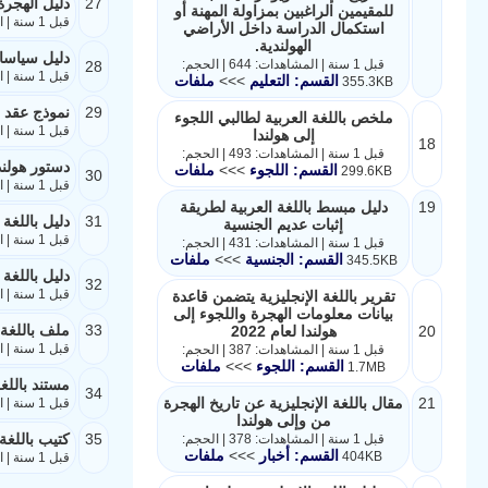
27
دليل الهجرة 
للمقيمين الراغبين بمزاولة المهنة أو
قبل 1 سنة | المشاهدات: 488 | الحجم: 398.3KB
استكمال الدراسة داخل الأراضي
الهولندية.
دليل سياسات
قبل 1 سنة | المشاهدات: 644 | الحجم:
28
قبل 1 سنة | المشاهدات: 36292 | الحجم: 3.9MB
القسم: التعليم
>>>
ملفات
355.3KB
29
نموذج عقد إ
ملخص باللغة العربية لطالبي اللجوء
قبل 1 سنة | المشاهدات: 39013 | الحجم: 313.8KB
إلى هولندا
18
قبل 1 سنة | المشاهدات: 493 | الحجم:
دستور هولندا باللغة ال
القسم: اللجوء
>>>
ملفات
299.6KB
30
قبل 1 سنة | المشاهدات: 38901 | الحجم: 899.5KB
19
دليل مبسط باللغة العربية لطريقة
31
دليل باللغة
إثبات عديم الجنسية
قبل 1 سنة | المشاهدات: 38988 | الحجم: 1006.6KB
قبل 1 سنة | المشاهدات: 431 | الحجم:
القسم: الجنسية
>>>
ملفات
345.5KB
دليل باللغة 
32
قبل 1 سنة | المشاهدات: 38852 | الحجم: 441KB
تقرير باللغة الإنجليزية يتضمن قاعدة
بيانات معلومات الهجرة واللجوء إلى
33
ملف باللغة 
20
هولندا لعام 2022
قبل 1 سنة | المشاهدات: 39048 | الحجم: 471.8KB
قبل 1 سنة | المشاهدات: 387 | الحجم:
القسم: اللجوء
>>>
ملفات
1.7MB
مستند باللغ
34
21
مقال باللغة الإنجليزية عن تاريخ الهجرة
قبل 1 سنة | المشاهدات: 38868 | الحجم: 400.3KB
من وإلى هولندا
35
كتيب باللغة
قبل 1 سنة | المشاهدات: 378 | الحجم:
القسم: أخبار
>>>
ملفات
404KB
قبل 1 سنة | المشاهدات: 38901 | الحجم: 231.9KB