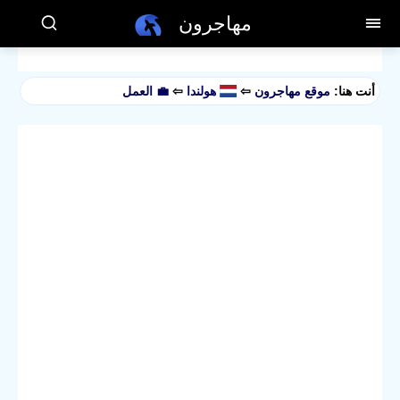
مهاجرون
أنت هنا:
موقع مهاجرون
⇦
هولندا
⇦
💼 العمل