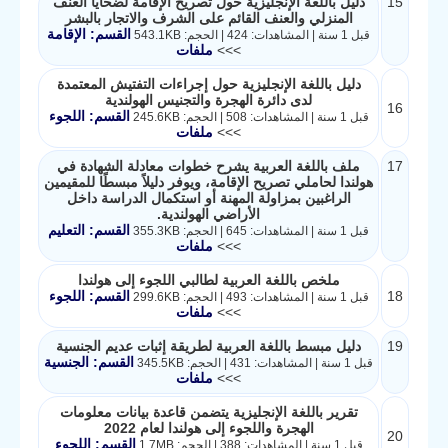
15
دليل باللغة الإنجليزية حول تصريح الإقامة لضحايا العنف
المنزلي والعنف القائم على الشرف والاتجار بالبشر
القسم: الإقامة
قبل 1 سنة | المشاهدات: 424 | الحجم: 543.1KB
>>>
ملفات
دليل باللغة الإنجليزية حول إجراءات التفتيش المعتمدة
لدى دائرة الهجرة والتجنيس الهولندية
16
القسم: اللجوء
قبل 1 سنة | المشاهدات: 508 | الحجم: 245.6KB
>>>
ملفات
17
ملف باللغة العربية يشرح خطوات معادلة الشهادة في
هولندا لحاملي تصريح الإقامة، ويوفر دليلاً مبسطًا للمقيمين
الراغبين بمزاولة المهنة أو استكمال الدراسة داخل
الأراضي الهولندية.
القسم: التعليم
قبل 1 سنة | المشاهدات: 645 | الحجم: 355.3KB
>>>
ملفات
ملخص باللغة العربية لطالبي اللجوء إلى هولندا
18
القسم: اللجوء
قبل 1 سنة | المشاهدات: 493 | الحجم: 299.6KB
>>>
ملفات
19
دليل مبسط باللغة العربية لطريقة إثبات عديم الجنسية
القسم: الجنسية
قبل 1 سنة | المشاهدات: 431 | الحجم: 345.5KB
>>>
ملفات
تقرير باللغة الإنجليزية يتضمن قاعدة بيانات معلومات
الهجرة واللجوء إلى هولندا لعام 2022
20
القسم: اللجوء
قبل 1 سنة | المشاهدات: 388 | الحجم: 1.7MB