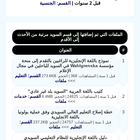
قبل 2 سنوات |
القسم: الجنسية
الملفات التي تم إضافتها إلى قسم السويد مرتبة من الأحدث
إلى الأقدم
#
العنوان
1
نموذج باللغة الإنجليزية للراغبين بالتقدم إلى منحة
مؤسسة Wahlgrenska في السويد للباحثين في مجال
الإعلام
القسم: التعليم
قبل 1 سنة | المشاهدات: 368 | الحجم: 273.6KB
>>>
ملفات
كتيب باللغة العربية "السويد بلد غير عادي"
2
القسم: خدمات
قبل 1 سنة | المشاهدات: 24625 | الحجم: 6.4MB
>>>
ملفات
3
خطة إصلاح التعليم العالي السويدي وفق عملية بولونيا
باللغة الانجليزية
القسم:
قبل 1 سنة | المشاهدات: 24757 | الحجم: 237.2KB
التعليم
>>>
ملفات
دليل باللغة الإنجليزية للنظام التعليمي السويدي