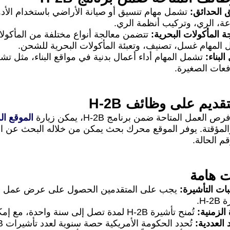
 الحدائق:
تشمل مهام تنسيق أو صيانة الأراضي باستخدام الأدو
عة، الري، وتركيب أنظمة الري.
ة المأكولات البحرية:
تتضمن معالجة أنواع مختلفة من المأكولات
المهام غسل، تصنيف، وتعبئة المأكولات البحرية للشحن.
لبناء:
تشمل المهام أداء أعمال بدنية في مواقع البناء، مثل تشغي
فعات الصغيرة.
تقديم على وظائف H-2B
لعمل المتاحة ضمن برنامج H-2B، يمكن زيارة
الموقع ال
المؤقتة. يوفر الموقع محرك بحث يمكن من خلاله البحث عن
م الحالة.
 هامة
ات التأشيرة:
يجب على المتقدمين الحصول على عرض عمل م
H-2.
 الزمنية:
تُمنح تأشيرة H-2B لمدة تصل إلى سنة واحدة، مع إمكانية التمديد في بعض الحالات.
 العددية:
تُحدد الحكومة الأمريكية حصة سنوية لعدد تأشيرات H-2B الممنوحة، وقد يتغير هذا العدد من سنة لأخرى.