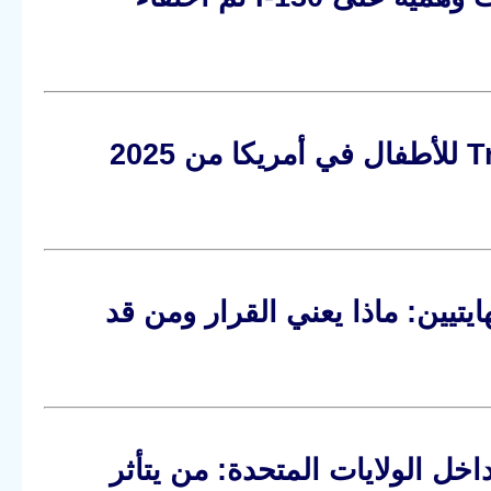
1000 دولار لكل مولود: دليل Trump Accounts للأطفال في أمريكا من 2025
هاء TPS للسوريين والهايتيين: ماذا يعني القرار ومن قد
خل الولايات المتحدة: من يتأثر