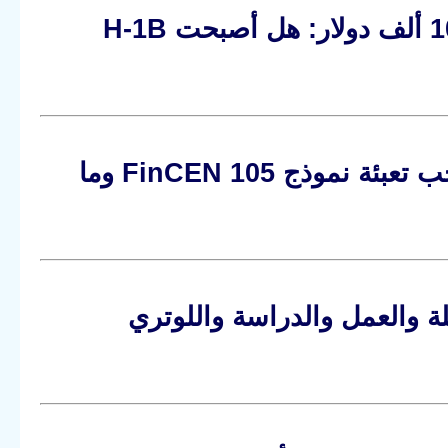
حقيقة فيزا العمل في أمريكا بعد إلغاء رسم 100 ألف دولار: هل أصبحت H-1B
إدخال وتحويل الأموال من وإلى أمريكا: متى يجب تعبئة نموذج FinCEN 105 وما
نية للهجرة إلى أمريكا 2026: العائلة والعمل والدراسة واللوتري