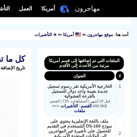
مهاجرون
أمريكا
العمل
التأش
أنت هنا:
موقع مهاجرون
⇦
أمريكا
⇦
✈️ التأشيرات
كل ما تحتاج
الملفات التي تم إضافتها إلى قسم أمريكا
مرتبة من الأحدث إلى الأقدم
تاريخ الإضافة: 2025-03-06 12:50:07 بواسطة: Amal Salman | عدد المشا
#
العنوان
1
الخارجية الأمريكية تقر رسوم تسجيل
جديدة بقيمة واحد دولار للتسجيل
بالقرعة العشوائية
قبل 10 أشهر | المشاهدات: 725 | الحجم:
القسم: التأشيرات
>>>
400.5KB
ملفات
ملف باللغة الإنجليزية يحتوي على
نموذج DS-160 المُستخدم في التقديم
للحصول على تأشيرة غير المهاجرين
2
إلى الولايات المتحدة الأمريكية.