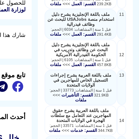
للحصول على 
القسم: العمل
>>>
ملفات
239.2KB
لوزارة العم
11
ملف باللغة الإنجليزية يشرح دليل
استخدام منصة USAJobs للبحث عن
وظائف فيدرالية
قبل 1 سنة | المشاهدات: 6034 | الحجم:
القسم: العمل
>>>
ملفات
شارك هذا ا
291.4KB
ملف باللغة الإنجليزية يشرح دليل
البحث عن وظائف وتدريب في
12
الحكومة الفيدرالية الأمريكية
قبل 1 سنة | المشاهدات: 6105 | الحجم:
القسم: العمل
>>>
ملفات
457.8KB
تابع موقع
13
ملف باللغة العربية يشرح إجراءات
التسجيل الخاص للمهاجرين في
الولايات المتحدة
قبل 1 سنة | المشاهدات: 33773 | الحجم:
القسم: التأشيرات
>>>
321.9KB
ملفات
ملف باللغة العربية يشرح حقوق
المهاجرين عند التعامل مع سلطات
أحدث المق
14
الهجرة في الولايات المتحدة
قبل 1 سنة | المشاهدات: 33571 | الحجم:
القسم: خدمات
>>>
ملفات
344.7KB