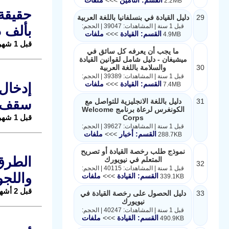
2.2MB
29
دليل القيادة في بنسلفانيا باللغة العربية
قبل 1 سنة | المشاهدات: 39047 | الحجم:
بألف د
القسم: القيادة
>>>
ملفات
4.9MB
قبل 1 شهر |
ما يجب أن يعرفه كل سائق في
ميشيغان - دليل شامل لقوانين القيادة
30
والسلامة باللغة العربية
قبل 1 سنة | المشاهدات: 39389 | الحجم:
القسم: القيادة
>>>
ملفات
7.4MB
31
دليل باللغة الانجليزية للتواصل مع
سقف ا
الكونغرس لرعاة برنامج Welcome
قبل 1 شهر |
Corps
قبل 1 سنة | المشاهدات: 39627 | الحجم:
القسم: أخبار
>>>
ملفات
288.7KB
نموذج طلب رخصة القيادة أو تصريح
المتعلم في نيويورك
32
قبل 1 سنة | المشاهدات: 40115 | الحجم:
واللجو
القسم: القيادة
>>>
ملفات
339.1KB
قبل 2 أشهر |
33
دليل الحصول على رخصة القيادة في
نيويورك
قبل 1 سنة | المشاهدات: 40247 | الحجم:
القسم: القيادة
>>>
ملفات
490.9KB