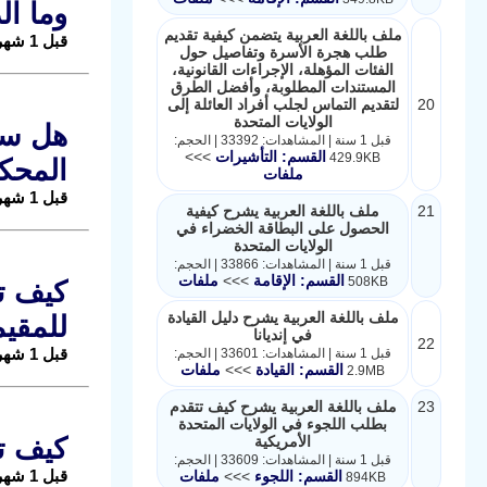
وما ال
ملف باللغة العربية يتضمن كيفية تقديم
قبل 1 شهر |
طلب هجرة الأسرة وتفاصيل حول
الفئات المؤهلة، الإجراءات القانونية،
المستندات المطلوبة، وأفضل الطرق
20
لتقديم التماس لجلب أفراد العائلة إلى
الولايات المتحدة
هل سيف
قبل 1 سنة | المشاهدات: 33392 | الحجم:
القسم: التأشيرات
>>>
429.9KB
المحكم
ملفات
قبل 1 شهر |
21
ملف باللغة العربية يشرح كيفية
الحصول على البطاقة الخضراء في
الولايات المتحدة
قبل 1 سنة | المشاهدات: 33866 | الحجم:
القسم: الإقامة
>>>
ملفات
508KB
ملف باللغة العربية يشرح دليل القيادة
للمقي
في إنديانا
22
قبل 1 شهر |
قبل 1 سنة | المشاهدات: 33601 | الحجم:
القسم: القيادة
>>>
ملفات
2.9MB
23
ملف باللغة العربية يشرح كيف تتقدم
بطلب اللجوء في الولايات المتحدة
الأمريكية
كيف تع
قبل 1 سنة | المشاهدات: 33609 | الحجم:
قبل 1 شهر |
القسم: اللجوء
>>>
ملفات
894KB