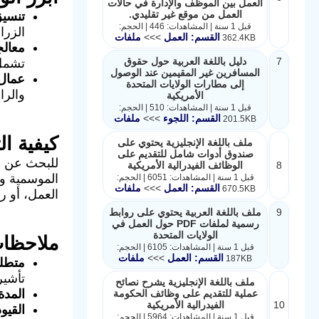
العمل بين الموظف والإدارة في حالات
العمل من موقع غير تقليدي.
تنسيق
قبل 1 سنة | المشاهدات: 446 | الحجم:
الزرا
القسم: العمل
>>>
ملفات
362.4KB
معالج
7
دليل باللغة العربية حول حقوق
تشمل 
المسافرين غير المقيمين عند الوصول
عمال ا
إلى مطارات الولايات المتحدة
والرا
الأمريكية
قبل 1 سنة | المشاهدات: 510 | الحجم:
القسم: اللجوء
>>>
ملفات
201.5KB
كيفية ال
ملف باللغة الإنجليزية يحتوي على
صندوق أدوات شامل للتقديم على
للبحث عن فرص ا
8
الوظائف الفيدرالية الأمريكية
الموسمية و
قبل 1 سنة | المشاهدات: 6051 | الحجم:
القسم: العمل
>>>
ملفات
670.5KB
العمل، أو رق
9
ملف باللغة العربية يحتوي على روابط
رسمية لملفات PDF حول العمل في
الولايات المتحدة
ملاحظات
قبل 1 سنة | المشاهدات: 6105 | الحجم:
القسم: العمل
>>>
ملفات
187KB
متطلب
تأشيرة B
ملف باللغة الإنجليزية يشرح نصائح
المدة
عملية للتقديم على وظائف الحكومة
10
الفيدرالية الأمريكية
القيود
قبل 1 سنة | المشاهدات: 5964 | الحجم: