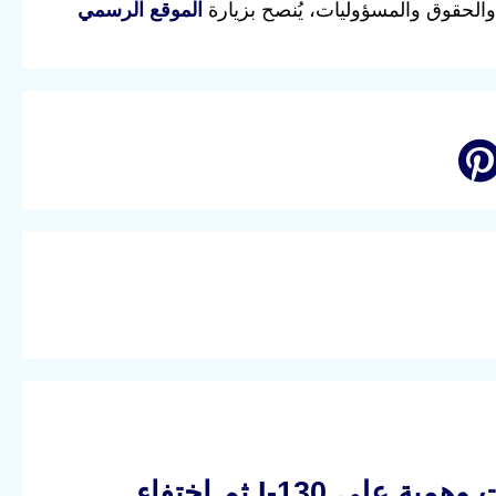
والحقوق والمسؤوليات، يُنصح بزيارة
الموقع الرسمي
خلل USCIS يربك متقدمي لمّ الشمل: موافقات وهمية على I-130 ثم اختفاء