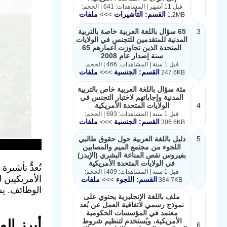
قبل 11 أشهر | المشاهدات: 641 | الحجم:
القسم: التأشيرات
>>>
ملفات
1.2MB
3
65 سؤال باللغة العربية خاصة بالتربية
المدنية للمتقدمين للتجنس في الولايات
المتحدة الذين تجاوزت أعمارهم 65
سنة إصدار عام 2008
قبل 1 سنة | المشاهدات: 466 | الحجم:
القسم: الجنسية
>>>
ملفات
247.6KB
مئة سؤال باللغة العربية خاص بالتربية
المدنية وإجاباتهم لاختبار التجنس في
4
الولايات المتحدة الأمريكية
قبل 1 سنة | المشاهدات: 693 | الحجم:
القسم: الجنسية
>>>
ملفات
306.6KB
5
دليل باللغة العربية حول حقوق طالبي
اللجوء من مجتمع الميم والمصابين
بفيروس نقص المناعة البشري (الإيدز)
في الولايات المتحدة الأمريكية
تُعدُّ تأشير
قبل 1 سنة | المشاهدات: 409 | الحجم:
الأمريكيين ل
القسم: اللجوء
>>>
ملفات
384.7KB
الوظائف. يش
ملف باللغة الإنجليزية يحتوي على
نموذج رسمي لاتفاقية العمل عن بُعد
معتمد في المؤسسات الحكومية
الأمريكية، ويُستخدم لتنظيم شروط
أبرز الو
6