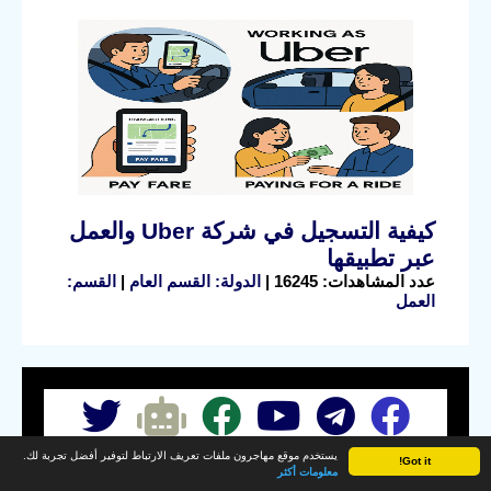
كيفية التسجيل في شركة Uber والعمل
عبر تطبيقها
عدد المشاهدات: 16245 |
الدولة: القسم العام
|
القسم:
العمل
يستخدم موقع مهاجرون ملفات تعريف الارتباط لتوفير أفضل تجربة لك.
Got it!
حول
اتصل
سياسة
شروط
معلومات أكثر