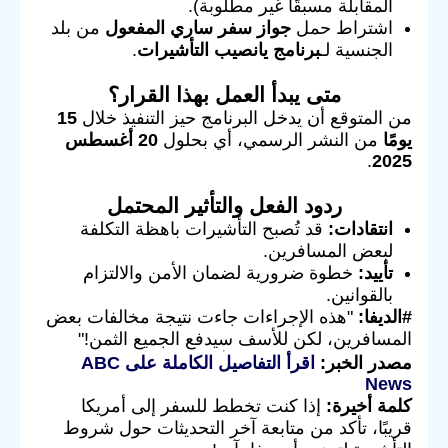
المقابلة مسبقًا غير مطلوبة).
اشتراط حمل
جواز سفر ساري المفعول
من بلد
الجنسية لـ
برنامج يانصيب التأشيرات
.
متى يبدأ العمل بهذا القرار؟
من المتوقع أن يدخل البرنامج حيز التنفيذ خلال
15
يومًا
من النشر الرسمي، أي بحلول
20 أغسطس
.
2025
ردود الفعل والتأثير المحتمل
انتقادات:
قد تُصبح التأشيرات باهظة التكلفة
لبعض المسافرين.
تأييد:
خطوة ضرورية لضمان الأمن والالتزام
بالقوانين.
#الديفا:
"هذه الإجراءات جاءت نتيجة مخالفات بعض
المسافرين، لكن للأسف سيدفع الجميع الثمن!"
مصدر الخبر:
اقرأ التفاصيل الكاملة على ABC
News
كلمة أخيرة:
إذا كنت تخطط للسفر إلى أمريكا
قريبًا، تأكد من متابعة آخر التحديثات حول شروط