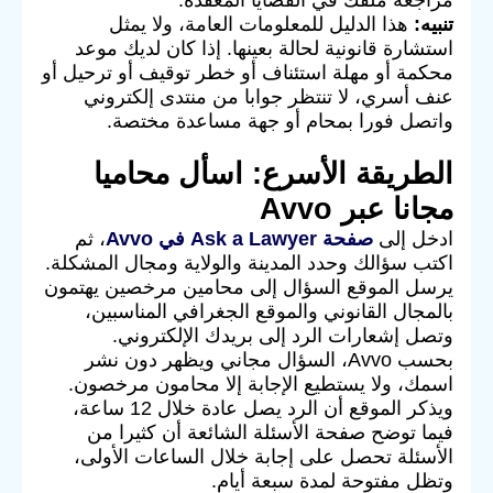
مراجعة ملفك في القضايا المعقدة.
تنبيه:
هذا الدليل للمعلومات العامة، ولا يمثل
استشارة قانونية لحالة بعينها. إذا كان لديك موعد
محكمة أو مهلة استئناف أو خطر توقيف أو ترحيل أو
عنف أسري، لا تنتظر جوابا من منتدى إلكتروني
واتصل فورا بمحام أو جهة مساعدة مختصة.
الطريقة الأسرع: اسأل محاميا
مجانا عبر Avvo
ادخل إلى
صفحة Ask a Lawyer في Avvo
، ثم
اكتب سؤالك وحدد المدينة والولاية ومجال المشكلة.
يرسل الموقع السؤال إلى محامين مرخصين يهتمون
بالمجال القانوني والموقع الجغرافي المناسبين،
وتصل إشعارات الرد إلى بريدك الإلكتروني.
بحسب Avvo، السؤال مجاني ويظهر دون نشر
اسمك، ولا يستطيع الإجابة إلا محامون مرخصون.
ويذكر الموقع أن الرد يصل عادة خلال 12 ساعة،
فيما توضح صفحة الأسئلة الشائعة أن كثيرا من
الأسئلة تحصل على إجابة خلال الساعات الأولى،
وتظل مفتوحة لمدة سبعة أيام.