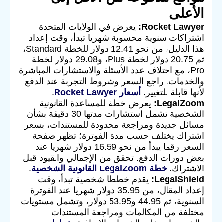
الأعلى
Rocket Lawyer:
يعرض في الولايات المتحدة
اشتراكات سنوية محسوبة شهريا تبدأ، وقت إعداد
هذا الدليل، من نحو 12.41 دولار للخطة Standard،
ثم 20.75 دولار لخطة Plus، و29.08 دولار لخطة
Pro، مع اختلاف عدد الأسئلة والاستشارات المباشرة
والخدمات. راجع السعر وشروط التجربة عند الدفع
لأنها قابلة للتغيير.
أسعار Rocket Lawyer
.
LegalZoom:
يعرض خطة للمساعدة القانونية
الشخصية تشمل استشارات مدتها 30 دقيقة بشأن
مسائل جديدة ومراجعة محدودة للمستندات، بسعر
اشتراك يختلف حسب مدة الفوترة؛ تظهر صفحة
السعر رقما يبدأ من نحو 16.59 دولار شهريا عند
بعض دورات الدفع. تحقق من الإجمالي والقيود قبل
الاشتراك.
خطة LegalZoom القانونية الشخصية
.
LegalShield:
يقدم خططا شخصية تبدأ، وقت
إعداد المقال، من 35.95 دولار شهريا عند الفوترة
السنوية، ثم 44.95 و53.95 دولار، وتشمل مستويات
مختلفة من المكالمات ومراجعة المستندات