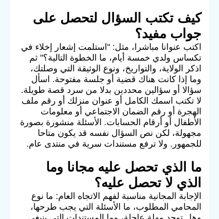
كيف تكتب السؤال لتحصل على
جواب مفيد؟
اكتب عنوانا مباشرا، مثل: "استلمت إشعار إخلاء في
تكساس ولدي خمسة أيام، ما الخطوة التالية؟" ثم
اذكر الولاية، والتواريخ، ونوع الوثيقة التي وصلتك،
وما إذا كانت هناك قضية أو جلسة مفتوحة. اسأل
سؤالا أو سؤالين محددين بدلا من سرد قصة طويلة.
لا تكتب اسمك الكامل أو عنوان منزلك أو رقم ملف
الهجرة أو رقم الضمان الاجتماعي أو معلومات
الأطفال أو أرقام الحسابات. الأسئلة منشورة بصورة
مجهولة، لكن نص السؤال نفسه قد يكون متاحا
للجمهور. ولا ترفع مستندات سرية في منتدى عام.
ما الذي تحصل عليه مجانا وما
الذي لا تحصل عليه؟
الإجابة المجانية مناسبة لفهم الاتجاه العام: ما نوع
المحامي المطلوب، ما الأسئلة التي يجب طرحها،
وهل توجد مهلة عاجلة، وما المستندات التي ينبغي