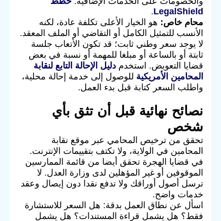
والخصومات على الخدمات الإضافية.
خطط
.
LegalShield
محام خاص:
هو الخيار الأعلى تكلفة عادة، لكنه
الأنسب للتمثيل الكامل أو التقاضي أو الملف المعقد.
لا يوجد سعر وطني ثابت؛ قد تكون الأتعاب جلسة
ثابتة أو بالساعة أو مبلغا للمهمة أو نسبة في بعض
قضايا التعويض. استخدم
دليل الإحالة التابع لنقابة
المحامين الأمريكية
للوصول إلى خدمة إحالة محلية،
واطلب السعر كتابة قبل بدء العمل.
نصائح نهائية قبل أن تثق بأي
شخص
تحقق من ترخيص المحامي عبر موقع نقابة
المحامين في الولاية، ولا تكتف بتقييمات الإنترنت.
في قضايا الهجرة تحقق أيضا من قائمة الممارسين
الموقوفين أو غير المؤهلين لدى وزارة العدل. لا
ترسل أصول أوراقك ولا تدفع نقدا دون إيصال وعقد
خدمات واضح.
اسأل عن نطاق العمل بدقة: هل السعر للاستشارة
فقط؟ هل يشمل قراءة المستندات؟ هل يشمل