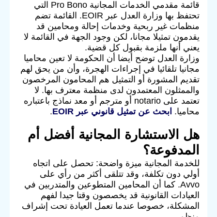
قائمة مقدمي الخدمات المجانية Pro Bono التي
تحتفظ بها وزارة العدل عبر EOIR. القائمة تضم
منظمات غير ربحية وخدمات إحالة ومحامين قد
يقدمون تمثيلا مجانا، لكن وجود الجهة في القائمة لا
يعني أنها ملزمة بقبول كل قضية.
وزارة العدل توضح أيضا أن الحكومة لا تعين محاميا
مجانيا تلقائيا في إجراءات الهجرة، وأن من يحق لهم
تقديم المشورة أو التمثيل هم المحامون المرخصون
والممثلون المعتمدون لدى منظمة معترف بها. لا
تعتمد على notario أو مترجم أو معد نماذج باعتباره
محاميا.
ابحث عن تمثيل قانوني عبر EOIR
.
هل الاستشارة المجانية أفضل أم
المدفوعة؟
للخدمة المجانية ميزة واضحة: تحصل على اتجاه
أولي دون تكلفة، وقد تتلقى أكثر من رأي على
Avvo. كما أن المحامين المتطوعين والمتدربين في
العيادات القانونية قد يخصصون وقتا جيدا لفهم
المشكلة، خصوصا عندما تعمل العيادة تحت إشراف
منظم.