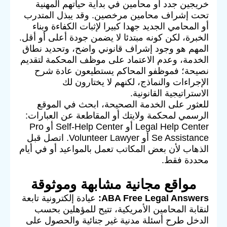
خريجين جدد أو محامين في بداية حياتهم المهنية
تحت إشراف محامين مرخصين. وقد يبذل المتدرب
أو المحامي الجديد جهدا كبيرا لإثبات الكفاءة وبناء
الخبرة، لكن كونه مبتدئا لا يضمن جودة أعلى أو أقل.
المهم هو وجود إشراف قانوني واضح، وتحديد نطاق
الخدمة، وعدم الاعتماد على موظف المحكمة لتقديم
نصيحة؛ فموظفو المحاكم يستطيعون عادة شرح
الإجراءات والنماذج، لكنهم لا يختارون لك
الاستراتيجية القانونية.
للعثور على الخدمة الصحيحة، ابحث في الموقع
الرسمي لمحكمة ولايتك أو المقاطعة عن العبارات:
Legal Help Center أو Self-Help Center أو Pro
Se Assistance أو Volunteer Lawyer. اتصل قبل
الذهاب لأن بعض المكاتب تعمل بالمواعيد أو في أيام
محددة فقط.
مواقع مجانية مشابهة وموثوقة
ABA Free Legal Answers:
عيادة إلكترونية تابعة
لنقابة المحامين الأمريكية، تتيح للمؤهلين بحسب
الدخل طرح أسئلة مدنية غير جنائية والحصول على