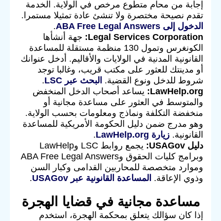
إجابة من محام متطوع مرخص في الولاية. الخدمة
تقدم نصيحة مختصرة ولا تنشئ عادة تمثيلا مستمرا.
الدخول إلى ABA Free Legal Answers
.
Legal Services Corporation:
جهة أنشأها
الكونغرس وتمول 130 منظمة مستقلة للمساعدة
القانونية المدنية في الولايات والأقاليم. أدخل عنوانك
أو مدينتك للعثور على مكتب قريب، وغالبا توجد
شروط للدخل ونوع القضية.
البحث عبر LSC
.
LawHelp.org:
يساعد أصحاب الدخل المنخفض
والمتوسط في العثور على مساعدة مجانية أو
منخفضة التكلفة ونماذج ومعلومات بحسب الولاية.
وهو مدرج ضمن دليل الحكومة الأمريكية للمساعدة
القانونية.
زيارة LawHelp.org
.
دليل USAGov:
يجمع روابط LSC وLawHelp
وبرامج كليات الحقوق وABA Free Legal Answers
وموارد متخصصة للمحاربين القدامى وكبار السن
وذوي الإعاقة.
المساعدة القانونية عبر USAGov
.
مساعدة مجانية في قضايا الهجرة
إذا كان سؤالك يتعلق بمحكمة الهجرة، استخدم