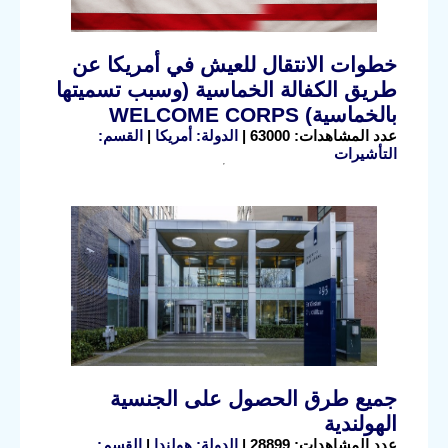
خطوات الانتقال للعيش في أمريكا عن
طريق الكفالة الخماسية (وسبب تسميتها
بالخماسية) WELCOME CORPS
عدد المشاهدات: 63000 |
الدولة: أمريكا
|
القسم:
التأشيرات
جميع طرق الحصول على الجنسية
الهولندية
عدد المشاهدات: 28899 |
الدولة: هولندا
|
القسم: