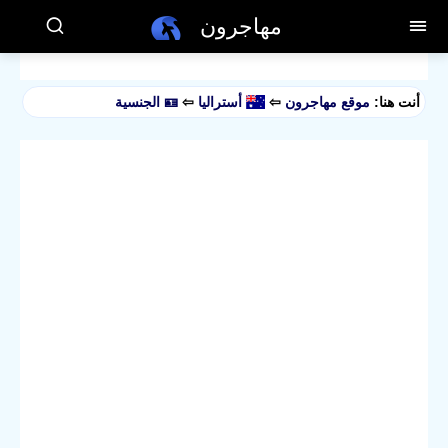
مهاجرون
أنت هنا:
موقع مهاجرون
⇦
أستراليا
⇦
🪪 الجنسية