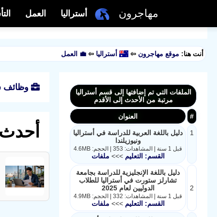
مهاجرون
أستراليا
العمل
الت
أنت هنا:
موقع مهاجرون
⇦
أستراليا
⇦
💼 العمل
وظائف شا
الملفات التي تم إضافتها إلى قسم أستراليا
مرتبة من الأحدث إلى الأقدم
#
العنوان
أحدث 
1
دليل باللغة العربية للدراسة في أستراليا
ونيوزيلندا
قبل 1 سنة | المشاهدات: 353 | الحجم: 4.6MB
القسم: التعليم
>>>
ملفات
دليل باللغة الإنجليزية للدراسة بجامعة
تشارلز ستورت في أستراليا للطلاب
2
الدوليين لعام 2025
قبل 1 سنة | المشاهدات: 332 | الحجم: 4.9MB
القسم: التعليم
>>>
ملفات