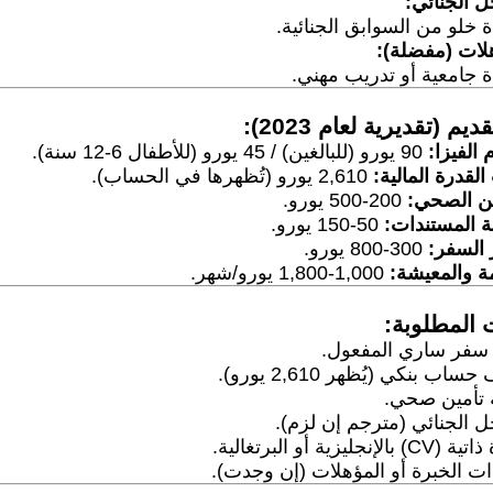
 الجنائي:
 خلو من السوابق الجنائية.
لات (مفضلة):
 جامعية أو تدريب مهني.
يم (تقديرية لعام 2023):
الفيزا:
90 يورو (للبالغين) / 45 يورو (للأطفال 6-12 سنة).
القدرة المالية:
2,610 يورو (تُظهرها في الحساب).
ين الصحي:
200-500 يورو.
 المستندات:
50-150 يورو.
 السفر:
300-800 يورو.
مة والمعيشة:
1,000-1,800 يورو/شهر.
 المطلوبة:
سفر ساري المفعول.
ب بنكي (يُظهر 2,610 يورو).
 تأمين صحي.
 الجنائي (مترجم إن لزم).
الإنجليزية أو البرتغالية.
ت الخبرة أو المؤهلات (إن وجدت).