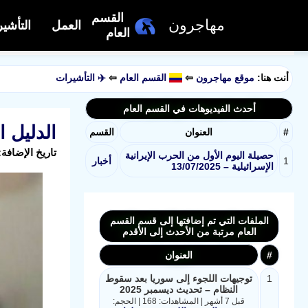
القسم
مهاجرون
العمل
التأشي
العام
أنت هنا:
موقع مهاجرون
⇦
القسم العام
⇦
✈️ التأشيرات
أحدث الفيديوهات في القسم العام
الدليل 
#
العنوان
القسم
تاريخ الإضافة: 2025-04-08 13:57:59 بواسطة: خليل | عدد المشا
حصيلة اليوم الأول من الحرب الإيرانية
1
أخبار
الإسرائيلية – 13/07/2025
الملفات التي تم إضافتها إلى قسم القسم
العام مرتبة من الأحدث إلى الأقدم
#
العنوان
1
توجيهات اللجوء إلى سوريا بعد سقوط
النظام – تحديث ديسمبر 2025
قبل 7 أشهر | المشاهدات: 168 | الحجم: