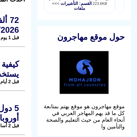
القسم: التأشيرات
>>>
223.6KB
ملفات
72 
2026؟
حول موقع مهاجرون
قبل 1 يوم |
يستخد
قبل 2 أيام |
موقع مهاجرون هو موقع يهتم بمتابعة
كل ما قد يهم المهاجر العربي في
أوروبا
أنحاء العام من حيث التعليم والصحة
قبل 2 أسابيع |
والتأمين وا