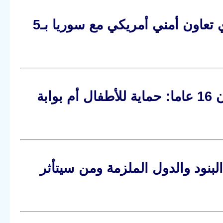
130 مليون دولار مشروطة: الكونغرس يربط أي تعاون أمني أمريكي مع سوريا بـ5
بريطانيا تتجه لحظر مواقع التواصل لمن هم دون 16 عاما: حماية للأطفال أم بوابة
فاق الأوروبي الجديد للهجرة واللجوء 2026: البنود والدول الملزمة ومن سيتأثر