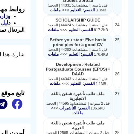
studies abroad
قبل 1 سنة | المشاهدات: 44331 | الحجم:
روابط مهم
القسم: التعليم
>>>
ملفات
3.8MB
وزارة
SCHOLARSHIP GUIDE
دليل 
24
قبل 1 سنة | المشاهدات: 44424 | الحجم:
البرتغال تم
القسم: التعليم
>>>
ملفات
817.2KB
Before you start: Five basic
25
principles for a good CV
قبل 1 سنة | المشاهدات: 44202 | الحجم:
شارك هذا ا
القسم: التعليم
>>>
ملفات
176.4KB
Development-Related
Postgraduate Courses (EPOS) •
DAAD
26
قبل 1 سنة | المشاهدات: 44343 | الحجم:
القسم: التعليم
>>>
ملفات
1.1MB
تابع موقع
27
ملف طلب تأشيرة شنغن باللغة
الانجليزية
قبل 2 سنوات | المشاهدات: 44595 | الحجم:
القسم: التأشيرات
>>>
136.6KB
ملفات
ملف طلب تأشيرة شنغن باللغة
العربية
أحدث المق
28
قبل 2 سنوات | المشاهدات: 2585 | الحجم: