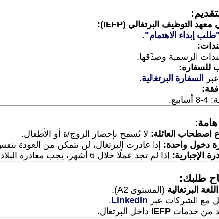
قديم:
هد التوظيف البرتغالي (IEFP):
طلب إبداء الاهتمام"
.
ندات:
دات الرسمية وصدِّقها.
ب للسفارة:
عبر
السفارة البرتغالية
.
فقة:
ابيع.
امة:
 اصطحاب العائلة:
لا يُسمح بإحضار الزوج/ة أو الأطفال.
ة دخول واحدة:
إذا غادرت البرتغال، لن تتمكن من العودة بنفس 
رة الإجبارية:
إذا لم تجد عملًا خلال 6 أشهر، يجب مغادرة البلاد.
اح طلبك:
اللغة البرتغالية
(المستوى A2).
ل مع الشركات عبر
LinkedIn
.
د من خدمات
IEFP
داخل البرتغال.