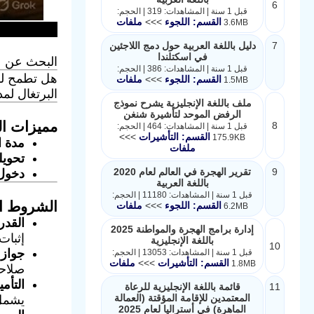
6
قبل 1 سنة | المشاهدات: 319 | الحجم:
القسم: اللجوء
>>>
ملفات
3.6MB
7
دليل باللغة العربية حول دمج اللاجئين
في اسكتلندا
البحث عن عم
قبل 1 سنة | المشاهدات: 386 | الحجم:
هل تطمح لل
القسم: اللجوء
>>>
ملفات
1.5MB
البرتغال لم
ملف باللغة الإنجليزية يشرح نموذج
الرفض الموحد لتأشيرة شنغن
مميزات الف
8
قبل 1 سنة | المشاهدات: 464 | الحجم:
القسم: التأشيرات
>>>
175.9KB
مدة ا
ملفات
تحويل
9
تقرير الهجرة في العالم لعام 2020
دخول 
باللغة العربية
قبل 1 سنة | المشاهدات: 11180 | الحجم:
الشروط ال
القسم: اللجوء
>>>
ملفات
6.2MB
القدرة
إدارة برامج الهجرة والمواطنة 2025
إثبات
باللغة الإنجليزية
10
جواز 
قبل 1 سنة | المشاهدات: 13053 | الحجم:
القسم: التأشيرات
>>>
ملفات
1.8MB
صلاحي
التأم
11
قائمة باللغة الإنجليزية للرعاة
المعتمدين للإقامة المؤقتة (العمالة
يشمل 
الماهرة) في أستراليا لعام 2025