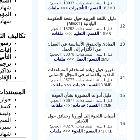
السجل
قبل 1 سنة | المشاهدات: 13037 | الحجم:
شهادة
القسم: التأشيرات
>>>
ملفات
16.2MB
المؤه
دليل باللغة العربية حول منحة الحكومة
شهادة
اليابانية (MEXT)
12
قبل 1 سنة | المشاهدات: 18292 | الحجم:
القسم: التعليم
>>>
ملفات
1.5MB
تكاليف التقد
رسوم 
13
المبادئ والحقوق الأساسية في العمل:
من الالتزام إلى العمل
إثبات 
قبل 1 سنة | المشاهدات: 33378 | الحجم:
التأم
القسم: العمل
>>>
ملفات
2MB
ترجمة
تقرير حول زيادة استخدام المساعدات
تذاكر
النقدية والقسائم في المجال الإنساني
الإقا
14
قبل 1 سنة | المشاهدات: 35777 | الحجم:
القسم: خدمات
>>>
ملفات
3.8MB
المستندات
15
​دليل أدوات المشورة بشأن العودة​
جواز 
قبل 1 سنة | المشاهدات: 36677 | الحجم:
القسم: خدمات
>>>
ملفات
كشف حسا
1.2MB
وثيقة
أسباب اللجوء إلى أوروبا وحقائق حول
السجل
اللاجئين
16
سيرة ذاتية (CV) ب
قبل 1 سنة | المشاهدات: 40276 | الحجم:
القسم: اللجوء
>>>
ملفات
371.6KB
شهادا