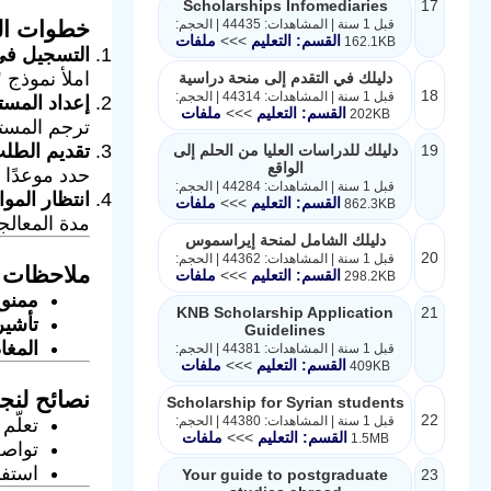
Scholarships Infomediaries
17
خطوات الت
قبل 1 سنة | المشاهدات: 44435 | الحجم:
القسم: التعليم
>>>
ملفات
162.1KB
التسجيل في مع
املأ نموذج
"
دليلك في التقدم إلى منحة دراسية
18
قبل 1 سنة | المشاهدات: 44314 | الحجم:
إعداد المست
القسم: التعليم
>>>
ملفات
202KB
ترجم المستن
تقديم الطل
19
دليلك للدراسات العليا من الحلم إلى
الواقع
حدد موعدًا 
قبل 1 سنة | المشاهدات: 44284 | الحجم:
انتظار الموا
القسم: التعليم
>>>
ملفات
862.3KB
مدة المعالجة: 4-8 أس
دليلك الشامل لمنحة إيراسموس
20
قبل 1 سنة | المشاهدات: 44362 | الحجم:
ملاحظات ه
القسم: التعليم
>>>
ملفات
298.2KB
ممنوع
KNB Scholarship Application
21
تأشير
Guidelines
المغاد
قبل 1 سنة | المشاهدات: 44381 | الحجم:
القسم: التعليم
>>>
ملفات
409KB
نصائح لنج
Scholarship for Syrian students
22
قبل 1 سنة | المشاهدات: 44380 | الحجم:
تعلّم
القسم: التعليم
>>>
ملفات
1.5MB
تواص
استف
Your guide to postgraduate
23