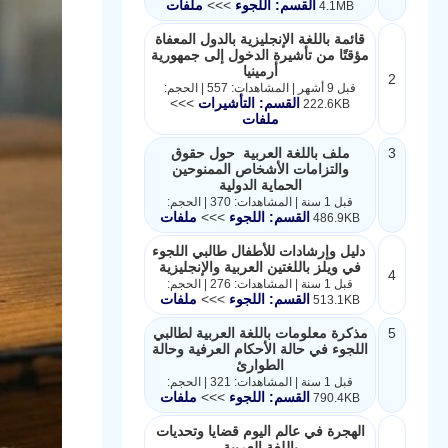
القسم: اللجوء
>>>
ملفات
4.1MB
قائمة باللغة الإنجليزية بالدول المعفاة
مؤقتًا من تأشيرة الدخول إلى جمهورية
أرمينيا
2
قبل 9 أشهر | المشاهدات: 557 | الحجم:
القسم: التأشيرات
>>>
222.6KB
ملفات
3
ملف باللغة العربية حول حقوق
والتزامات الأشخاص الممنوحين
الحماية الدولية
قبل 1 سنة | المشاهدات: 370 | الحجم:
القسم: اللجوء
>>>
ملفات
486.9KB
دليل وإرشادات للأطفال طالبي اللجوء
في ويلز باللغتين العربية والإنجليزية
4
قبل 1 سنة | المشاهدات: 276 | الحجم:
القسم: اللجوء
>>>
ملفات
513.1KB
5
مذكرة معلومات باللغة العربية لطالبي
اللجوء في حالة الأحكام العرفية وحالة
الطوارئ
قبل 1 سنة | المشاهدات: 321 | الحجم:
القسم: اللجوء
>>>
ملفات
790.4KB
الهجرة في عالم اليوم قضايا وتحديات
باللغة العربية