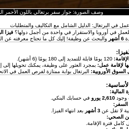
وصف الصورة: جواز سفر برتغالي باللون الأحمر ا
ل في البرتغال: الدليل الشامل مع التكاليف والمتطلبات
عمل في أوروبا والاستقرار في واحدة من أجمل دولها؟
فيزا ا
دة
6 أشهر
والبحث عن وظيفة! إليك كل ما تحتاج معرفته عن الم
يزا:
لإقامة:
120 يومًا قابلة للتمديد إلى 180 يومًا (6 أشهر).
ها لإقامة عمل:
بمجرد العثور على وظيفة، يمكنك تحويلها إلى إق
السوق الأوروبية:
البرتغال بوابة ممتازة لفرص العمل في الاتحا
أساسية:
 المالية:
 وجود
2,610 يورو
في حسابك البنكي.
السفر:
ة لا تقل عن
3 أشهر
بعد انتهاء الفيزا.
ين الصحي:
كامل فترة الإقامة.