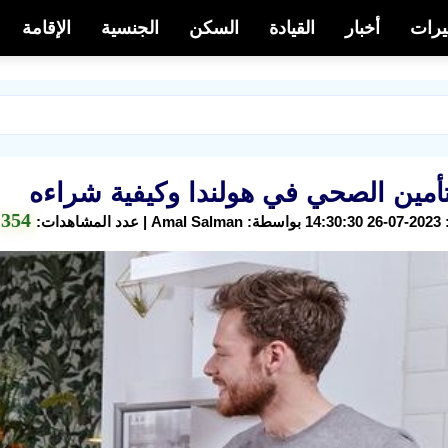
يرات
أخبار
القيادة
السكن
الجنسية
الإقامة
لتأمين الصحي في هولندا وكيفية شراءه
354
هدات: