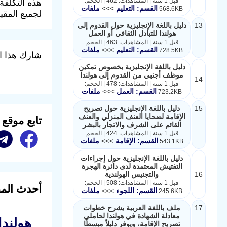
قبل 1 سنة | المشاهدات: 462 | الحجم:
هذه التكلفة
القسم: التعليم
>>>
ملفات
568.6KB
لجميع المقي
13
دليل باللغة الإنجليزية حول القدوم إلى
هولندا للتبادل الثقافي أو العمل
قبل 1 سنة | المشاهدات: 463 | الحجم:
القسم: التعليم
>>>
ملفات
728.5KB
شارك هذا ا
دليل باللغة الإنجليزية بخصوص تمكين
موظف أجنبي من القدوم إلى هولندا
14
قبل 1 سنة | المشاهدات: 478 | الحجم:
القسم: العمل
>>>
ملفات
723.2KB
15
دليل باللغة الإنجليزية حول تصريح
الإقامة لضحايا العنف المنزلي والعنف
تابع موقع
القائم على الشرف والاتجار بالبشر
قبل 1 سنة | المشاهدات: 424 | الحجم:
القسم: الإقامة
>>>
ملفات
543.1KB
دليل باللغة الإنجليزية حول إجراءات
التفتيش المعتمدة لدى دائرة الهجرة
16
والتجنيس الهولندية
قبل 1 سنة | المشاهدات: 508 | الحجم:
أحدث المق
القسم: اللجوء
>>>
ملفات
245.6KB
17
ملف باللغة العربية يشرح خطوات
معادلة الشهادة في هولندا لحاملي
هولند
تصريح الإقامة، ويوفر دليلاً مبسطًا