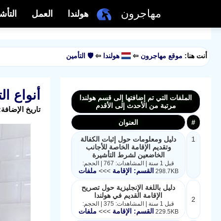
مهاجرون
هولندا
العمل
التأش
أنت هنا:
موقع مهاجرون
⇦
هولندا
⇦
🛡️ التأمين
أنواع ا
الملفات التي تم إضافتها إلى قسم هولندا
مرتبة من الأحدث إلى الأقدم
تاريخ الإضافة: 2023-07-26 14:30:30 بواسطة: Amal Salman | عدد المشا
#
العنوان
1
دليل ومعلومات حول إثبات الكفالة
وتقديم الإقامة الخاصة للأجانب
الخاضعين لشرط التأشيرة
قبل 1 سنة | المشاهدات: 767 | الحجم:
القسم: الإقامة
>>>
ملفات
298.7KB
دليل باللغة الإنجليزية حول تصريح
الإقامة القديم في هولندا
2
قبل 1 سنة | المشاهدات: 375 | الحجم:
القسم: الإقامة
>>>
ملفات
229.5KB