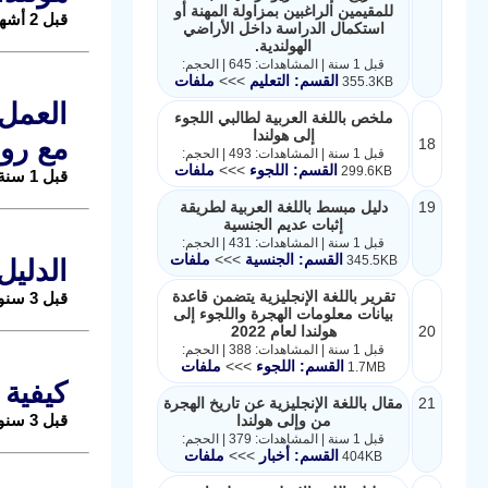
للمقيمين الراغبين بمزاولة المهنة أو
قبل 2 أشهر |
استكمال الدراسة داخل الأراضي
الهولندية.
قبل 1 سنة | المشاهدات: 645 | الحجم:
القسم: التعليم
>>>
ملفات
355.3KB
ملخص باللغة العربية لطالبي اللجوء
إلى هولندا
مع روا
18
قبل 1 سنة | المشاهدات: 493 | الحجم:
القسم: اللجوء
>>>
ملفات
299.6KB
قبل 1 سنة |
19
دليل مبسط باللغة العربية لطريقة
إثبات عديم الجنسية
قبل 1 سنة | المشاهدات: 431 | الحجم:
القسم: الجنسية
>>>
ملفات
345.5KB
الدليل
تقرير باللغة الإنجليزية يتضمن قاعدة
قبل 3 سنوات |
بيانات معلومات الهجرة واللجوء إلى
20
هولندا لعام 2022
قبل 1 سنة | المشاهدات: 388 | الحجم:
القسم: اللجوء
>>>
ملفات
1.7MB
كيفية 
21
مقال باللغة الإنجليزية عن تاريخ الهجرة
قبل 3 سنوات |
من وإلى هولندا
قبل 1 سنة | المشاهدات: 379 | الحجم:
القسم: أخبار
>>>
ملفات
404KB