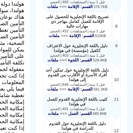
قبل 1 سنة | المشاهدات: 460 | الحجم:
هولندا دولة
القسم: الإقامة
>>>
ملفات
376.7KB
هولندا، سواء
هناك نوعان 
تصريح باللغة الإنجليزية للحصول على
الإقامة للعمل كعامل مهاجر ذي
التأمين الص
8
مهارات عالية
التأمين تغط
قبل 1 سنة | المشاهدات: 452 | الحجم:
القسم: الإقامة
>>>
ملفات
التأمين الص
610KB
الصحية، مثل
9
دليل باللغة الإنجليزية حول الاعتراف
يمكن للمواط
ككفيل (مؤسسة) في هولندا
على التأمي
قبل 1 سنة | المشاهدات: 403 | الحجم:
القسم: اللجوء
>>>
ملفات
529.4KB
تكلفة التأم
معقولة لجمي
دليل باللغة الإنجليزية حول تمكين أحد
أفراد الأسرة أو الأقارب من القدوم
إذا كنت تخط
10
إلى هولندا
المعلومات ح
قبل 1 سنة | المشاهدات: 648 | الحجم:
فيما يلي بع
القسم: الإقامة
>>>
ملفات
581.3KB
تغطية شاملة
11
كتيب باللغة الإنجليزية القدوم للعمل
إمكانية الح
في هولندا
إمكانية الح
قبل 1 سنة | المشاهدات: 401 | الحجم:
القسم: العمل
>>>
ملفات
685.8KB
إمكانية الح
إمكانية الح
دليل باللغة الإنجليزية حول القدوم
إذا كنت تعي
للدراسة في هولندا
12