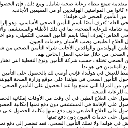
 متقدمة تتمتع بنظام رعاية صحية شامل. ومع ذلك، فإن الحصو
 كانوا من المواطنين الهولنديين أو من المقيمين الأجانب.
من التأمين الصحي في هولندا:
حي العام: يُعرف أيضًا باسم التأمين الصحي الأساسي، وهو إلزا
ية شاملة للرعاية الصحية، بما في ذلك الأطباء والمستشفى والأ
حي الخاص: يُعرف أيضًا باسم التأمين الصحي التكميلي، وهو اختي
 العلاج الطبيعي وطب الأسنان وخدمات العيون.
نين الهولنديين والوافدين الأجانب شراء التأمين الصحي من شر
ن الصحي من خلال صاحب العمل الخاص بهم.
ين الصحي تختلف حسب شركة التأمين ونوع التغطية التي تختارها
ع المقيمين في هولندا.
ط للعيش في هولندا، فإنني أوصي لك بالحصول على التأمين ال
ول التأمين الصحي في هولندا على موقع وزارة الصحة الهولندي
ض من المزايا التي تتمتع بها عند الحصول على التأمين الصحي ف
 للرعاية الصحية
صول على العلاج الطبي في أي وقت من الأوقات إمكانية الحصول
صول على الإقامة في المستشفى دون دفع ثمنها إمكانية الحصول 
صول على العلاج الطبيعي دون دفع ثمنهإ مكانية الحصول على 
صول على خدمات العيون دون دفع ثمنها
ش في هولندا ولا تملك التأمين الصحي، فقد تضطر إلى دفع ثمن