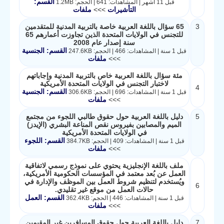
القسم:
قبل 11 أشهر | المشاهدات: 641 | الحجم: 1.2MB
التأشيرات
>>>
ملفات
3
65 سؤال باللغة العربية خاصة بالتربية المدنية للمتقدمين
للتجنس في الولايات المتحدة الذين تجاوزت أعمارهم 65
سنة إصدار عام 2008
القسم: الجنسية
قبل 1 سنة | المشاهدات: 466 | الحجم: 247.6KB
>>>
ملفات
مئة سؤال باللغة العربية خاص بالتربية المدنية وإجاباتهم
لاختبار التجنس في الولايات المتحدة الأمريكية
4
القسم: الجنسية
قبل 1 سنة | المشاهدات: 696 | الحجم: 306.6KB
>>>
ملفات
5
دليل باللغة العربية حول حقوق طالبي اللجوء من مجتمع
الميم والمصابين بفيروس نقص المناعة البشري (الإيدز)
في الولايات المتحدة الأمريكية
القسم: اللجوء
قبل 1 سنة | المشاهدات: 409 | الحجم: 384.7KB
>>>
ملفات
ملف باللغة الإنجليزية يحتوي على نموذج رسمي لاتفاقية
العمل عن بُعد معتمد في المؤسسات الحكومية الأمريكية،
ويُستخدم لتنظيم شروط العمل بين الموظف والإدارة في
6
حالات العمل من موقع غير تقليدي.
القسم: العمل
قبل 1 سنة | المشاهدات: 446 | الحجم: 362.4KB
>>>
ملفات
7
دليل باللغة العربية حول حقوق المسافرين غير المقيمين