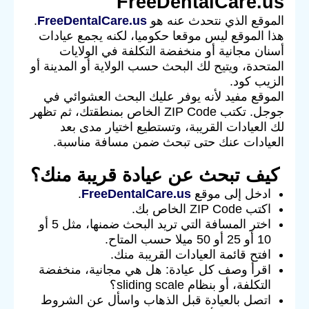
FreeDentalCare.us
الموقع الذي نتحدث عنه هو
FreeDentalCare.us
.
هذا الموقع ليس موقعا حكوميا، لكنه يجمع عيادات
أسنان مجانية أو منخفضة التكلفة في الولايات
المتحدة، ويتيح لك البحث حسب الولاية أو المدينة أو
الزيب كود.
الموقع مفيد لأنه يوفر عليك البحث العشوائي في
جوجل. تكتب ZIP Code الخاص بمنطقتك، ثم تظهر
لك العيادات القريبة، وتستطيع اختيار مدى بعد
العيادات عنك حتى تبحث ضمن مسافة مناسبة.
كيف تبحث عن عيادة قريبة منك؟
ادخل إلى موقع
FreeDentalCare.us
.
اكتب ZIP Code الخاص بك.
اختر المسافة التي تريد البحث ضمنها، مثل 5 أو
10 أو 25 أو 50 ميلا حسب المتاح.
افتح قائمة العيادات القريبة منك.
اقرأ وصف كل عيادة: هل هي مجانية، منخفضة
التكلفة، أو بنظام sliding scale؟
اتصل بالعيادة قبل الذهاب واسأل عن الشروط